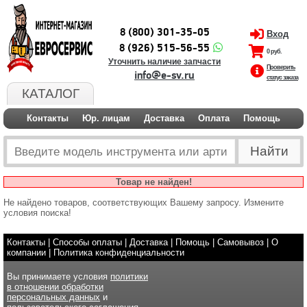
8 (800) 301-35-05
Вход
8 (926) 515-56-55
0 руб.
Уточнить наличие запчасти
Проверить
info@e-sv.ru
статус заказа
КАТАЛОГ
Контакты
Юр. лицам
Доставка
Оплата
Помощь
Товар не найден!
Не найдено товаров, соответствующих Вашему запросу. Измените
условия поиска!
Контакты
|
Способы оплаты
|
Доставка
|
Помощь
|
Самовывоз
|
О
компании
|
Политика конфиденциальности
Вы принимаете условия
политики
в отношении обработки
персональных данных
и