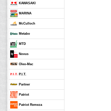
KAWASAKI
MARINA
McCulloch
Metabo
MTD
Novus
Oleo-Mac
P.I.T.
Partner
Patriot
Patriot Remeza