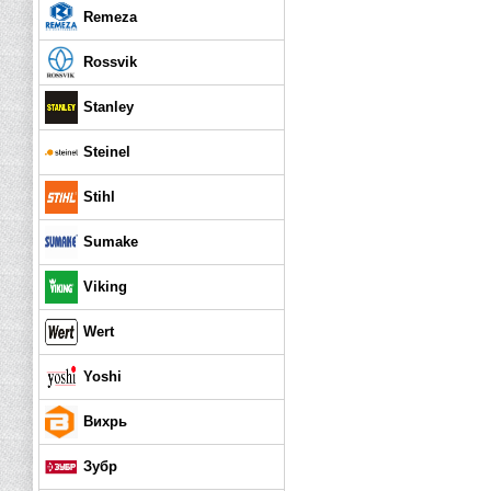
Remeza
Rossvik
Stanley
Steinel
Stihl
Sumake
Viking
Wert
Yoshi
Вихрь
Зубр