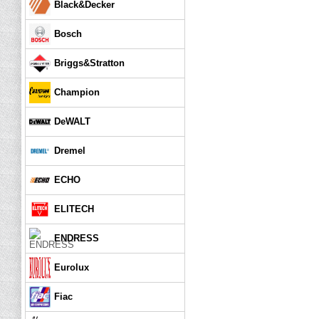
Black&Decker
Bosch
Briggs&Stratton
Champion
DeWALT
Dremel
ECHO
ELITECH
ENDRESS
Eurolux
Fiac