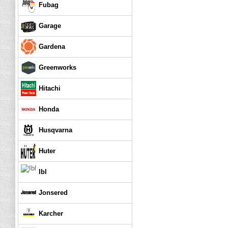
Fubag
Garage
Gardena
Greenworks
Hitachi
Honda
Husqvarna
Huter
Ibl
Jonsered
Karcher