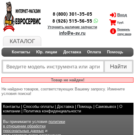
8 (800) 301-35-05
Вход
8 (926) 515-56-55
0 руб.
Уточнить наличие запчасти
Проверить
info@e-sv.ru
статус заказа
КАТАЛОГ
Контакты
Юр. лицам
Доставка
Оплата
Помощь
Товар не найден!
Не найдено товаров, соответствующих Вашему запросу. Измените
условия поиска!
Контакты
|
Способы оплаты
|
Доставка
|
Помощь
|
Самовывоз
|
О
компании
|
Политика конфиденциальности
Вы принимаете условия
политики
в отношении обработки
персональных данных
и