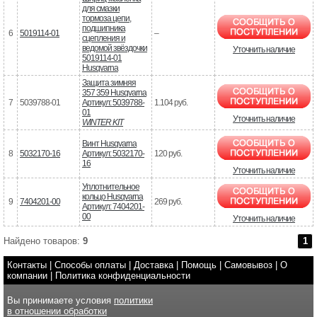
для смазки
тормоза цепи,
подшипника
6
5019114-01
–
сцепления и
ведомой звёздочки
Уточнить наличие
5019114-01
Husqvarna
Защита зимняя
357 359 Husqvarna
7
5039788-01
Артикул: 5039788-
1.104 руб.
01
Уточнить наличие
WINTER KIT
Винт Husqvarna
8
5032170-16
Артикул: 5032170-
120 руб.
16
Уточнить наличие
Уплотнительное
кольцо Husqvarna
9
7404201-00
269 руб.
Артикул: 7404201-
00
Уточнить наличие
Найдено товаров:
9
1
Контакты
|
Способы оплаты
|
Доставка
|
Помощь
|
Самовывоз
|
О
компании
|
Политика конфиденциальности
Вы принимаете условия
политики
в отношении обработки