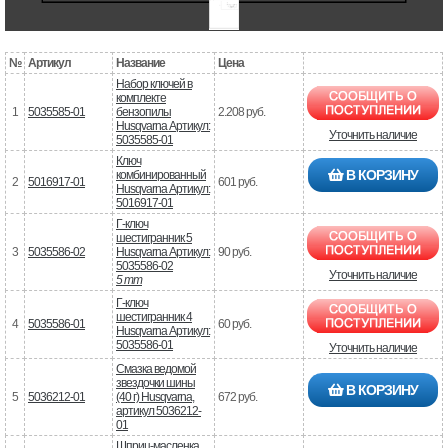
№
Артикул
Название
Цена
Набор ключей в
комплекте
1
5035585-01
бензопилы
2.208 руб.
Husqvarna Артикул:
Уточнить наличие
5035585-01
Ключ
В КОРЗИНУ
комбинированный
2
5016917-01
601 руб.
Husqvarna Артикул:
5016917-01
Г-ключ
шестигранник 5
3
5035586-02
Husqvarna Артикул:
90 руб.
5035586-02
Уточнить наличие
5 mm
Г-ключ
шестигранник 4
4
5035586-01
60 руб.
Husqvarna Артикул:
5035586-01
Уточнить наличие
Смазка ведомой
звездочки шины
В КОРЗИНУ
5
5036212-01
(40 г) Husqvarna,
672 руб.
артикул 5036212-
01
Шприц-масленка