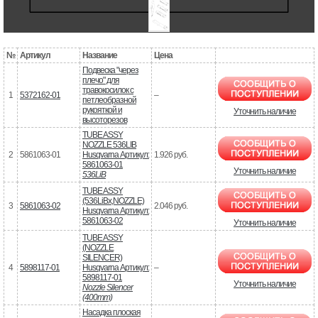
№
Артикул
Название
Цена
Подвеска "через
плечо" для
травокосилок с
1
5372162-01
–
петлеобразной
рукояткой и
Уточнить наличие
высоторезов
TUBE ASSY
NOZZLE 536LIB
2
5861063-01
Husqvarna Артикул:
1.926 руб.
5861063-01
Уточнить наличие
536LiB
TUBE ASSY
(536LiBx,NOZZLE)
3
5861063-02
2.046 руб.
Husqvarna Артикул:
5861063-02
Уточнить наличие
TUBE ASSY
(NOZZLE
SILENCER)
4
5898117-01
Husqvarna Артикул:
–
5898117-01
Уточнить наличие
Nozzle Silencer
(400mm)
Насадка плоская