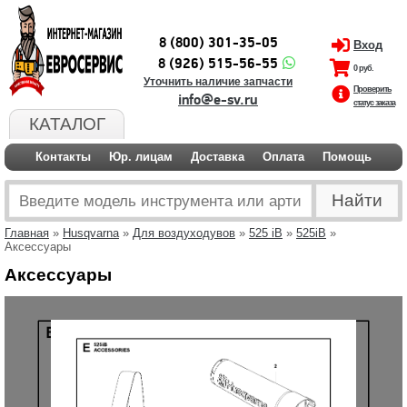
8 (800) 301-35-05
Вход
8 (926) 515-56-55
0 руб.
Уточнить наличие запчасти
Проверить
info@e-sv.ru
статус заказа
КАТАЛОГ
Контакты
Юр. лицам
Доставка
Оплата
Помощь
Главная
»
Husqvarna
»
Для воздуходувов
»
525 iB
»
525iB
»
Аксессуары
Аксессуары