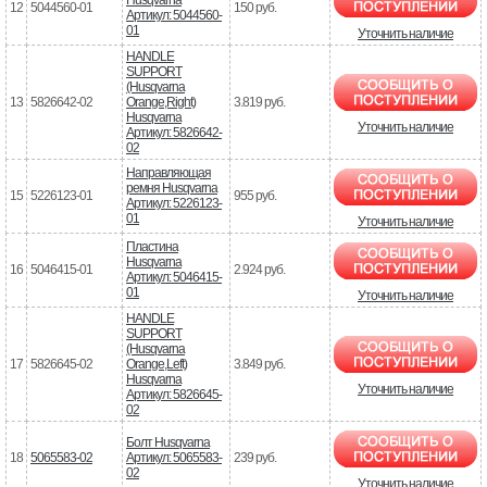
12
5044560-01
150 руб.
Артикул: 5044560-
01
Уточнить наличие
HANDLE
SUPPORT
(Husqvarna
13
5826642-02
Orange,Right)
3.819 руб.
Husqvarna
Уточнить наличие
Артикул: 5826642-
02
Направляющая
ремня Husqvarna
15
5226123-01
955 руб.
Артикул: 5226123-
01
Уточнить наличие
Пластина
Husqvarna
16
5046415-01
2.924 руб.
Артикул: 5046415-
01
Уточнить наличие
HANDLE
SUPPORT
(Husqvarna
17
5826645-02
Orange,Left)
3.849 руб.
Husqvarna
Уточнить наличие
Артикул: 5826645-
02
Болт Husqvarna
18
5065583-02
Артикул: 5065583-
239 руб.
02
Уточнить наличие