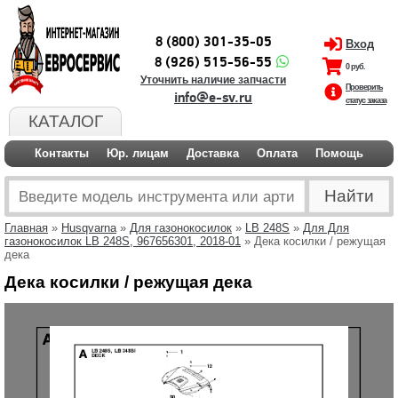
8 (800) 301-35-05
Вход
8 (926) 515-56-55
0 руб.
Уточнить наличие запчасти
Проверить
info@e-sv.ru
статус заказа
КАТАЛОГ
Контакты
Юр. лицам
Доставка
Оплата
Помощь
Главная
»
Husqvarna
»
Для газонокосилок
»
LB 248S
»
Для Для
газонокосилок LB 248S, 967656301, 2018-01
» Дека косилки / режущая
дека
Дека косилки / режущая дека