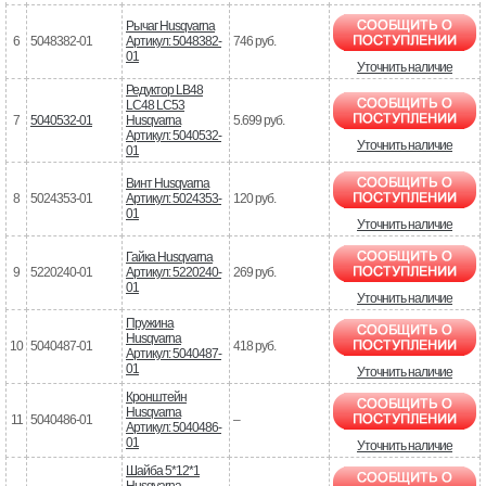
Рычаг Husqvarna
6
5048382-01
Артикул: 5048382-
746 руб.
01
Уточнить наличие
Редуктор LB48
LC48 LC53
7
5040532-01
Husqvarna
5.699 руб.
Артикул: 5040532-
Уточнить наличие
01
Винт Husqvarna
8
5024353-01
Артикул: 5024353-
120 руб.
01
Уточнить наличие
Гайка Husqvarna
9
5220240-01
Артикул: 5220240-
269 руб.
01
Уточнить наличие
Пружина
Husqvarna
10
5040487-01
418 руб.
Артикул: 5040487-
01
Уточнить наличие
Кронштейн
Husqvarna
11
5040486-01
–
Артикул: 5040486-
01
Уточнить наличие
Шайба 5*12*1
Husqvarna