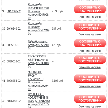
Кронштейн
крепления колеса
35
5047098-02
Husqvarna
2.536 руб.
Артикул: 5047098-
Уточнить наличие
02
Кронштейн
Husqvarna
36
5046249-01
687 руб.
Артикул: 5046249-
01
Уточнить наличие
Гайка Husqvarna
39
5055210-01
Артикул: 5055210-
478 руб.
01
Уточнить наличие
FRONT COVER
ASSY Husqvarna
40
5839018-01
–
Артикул: 5839018-
01
Уточнить наличие
SKID PLATE
FRONT
GALVANIZED
41
5026254-02
3.103 руб.
Husqvarna
Артикул: 5026254-
Уточнить наличие
02
ROD HEIGHT
ADJUSTMENT 48
42
5046155-02
HUSQV Husqvarna
–
Артикул: 5046155-
Уточнить наличие
02