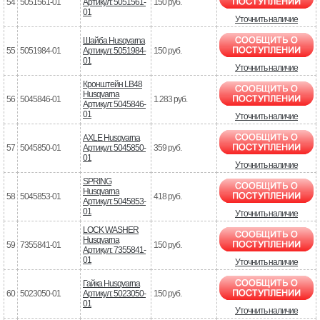
54
5051561-01
Артикул: 5051561-
150 руб.
01
Уточнить наличие
Шайба Husqvarna
55
5051984-01
Артикул: 5051984-
150 руб.
01
Уточнить наличие
Кронштейн LB48
Husqvarna
56
5045846-01
1.283 руб.
Артикул: 5045846-
01
Уточнить наличие
AXLE Husqvarna
57
5045850-01
Артикул: 5045850-
359 руб.
01
Уточнить наличие
SPRING
Husqvarna
58
5045853-01
418 руб.
Артикул: 5045853-
01
Уточнить наличие
LOCK WASHER
Husqvarna
59
7355841-01
150 руб.
Артикул: 7355841-
01
Уточнить наличие
Гайка Husqvarna
60
5023050-01
Артикул: 5023050-
150 руб.
01
Уточнить наличие