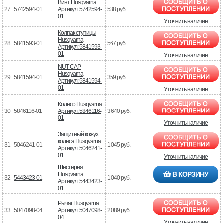
Винт Husqvarna
27
5742594-01
Артикул: 5742594-
538 руб.
01
Уточнить наличие
Колпак ступицы
Husqvarna
28
5841593-01
567 руб.
Артикул: 5841593-
01
Уточнить наличие
NUT CAP
Husqvarna
29
5841594-01
359 руб.
Артикул: 5841594-
01
Уточнить наличие
Колесо Husqvarna
30
5846116-01
Артикул: 5846116-
3.640 руб.
01
Уточнить наличие
Защитный кожух
колеса Husqvarna
31
5046241-01
1.045 руб.
Артикул: 5046241-
01
Уточнить наличие
Шестерня
В КОРЗИНУ
Husqvarna
32
5443423-01
1.040 руб.
Артикул: 5443423-
01
Рычаг Husqvarna
33
5047098-04
Артикул: 5047098-
2.089 руб.
04
Уточнить наличие