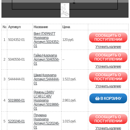
№
Артикул
Название
Цена
Винт ITXPANTT
Husqvarna
1
5024352-01
120 руб.
Артикул: 5024352-
01
Уточнить наличие
Гайка Husqvarna
2
5040556-01
Артикул: 5040556-
–
01
Уточнить наличие
Шкив Husqvarna
3
5444444-01
Артикул: 5444444-
1.522 руб.
01
Уточнить наличие
Ремень LB48V
LC48 LC48V
В КОРЗИНУ
4
5019866-01
Husqvarna
2.861 руб.
Артикул: 5019866-
01
Пружина
Husqvarna
5
5220246-01
1.015 руб.
Артикул: 5220246-
01
Уточнить наличие