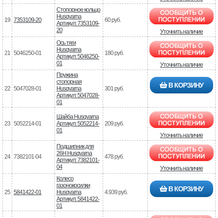
Стопорное кольцо
Husqvarna
19
7353109-20
60 руб.
Артикул: 7353109-
20
Уточнить наличие
Ось тяги
Husqvarna
21
5046250-01
180 руб.
Артикул: 5046250-
01
Уточнить наличие
Пружина
стопорная
В КОРЗИНУ
22
5047028-01
Husqvarna
301 руб.
Артикул: 5047028-
01
Шайба Husqvarna
23
5052214-01
Артикул: 5052214-
209 руб.
01
Уточнить наличие
Подшипник для
26Н Husqvarna
24
7382101-04
478 руб.
Артикул: 7382101-
04
Уточнить наличие
Колесо
газонокосилки
В КОРЗИНУ
25
5841422-01
Husqvarna
4.939 руб.
Артикул: 5841422-
01