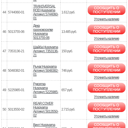
TRANSVERSAL
ROD Husqvarna
44
5744060-01
1.612 руб.
Артикул: 5744060-
01
Уточнить наличие
Дека
газонокосилки
46
5013755-06
13.485 руб.
Husqvarna
5013755-06
Уточнить наличие
Шайба Husqvarna
47
7353136-21
Артикул: 7353136-
150 руб.
21
Уточнить наличие
Рычаг Husqvarna
48
5048382-01
Артикул: 5048382-
746 руб.
01
Уточнить наличие
Рукоятка
Husqvarna
49
5225985-01
657 руб.
Артикул: 5225985-
01
Уточнить наличие
REAR COVER
Husqvarna
50
5013550-02
2.715 руб.
Артикул: 5013550-
02
Уточнить наличие
Винт Husqvarna