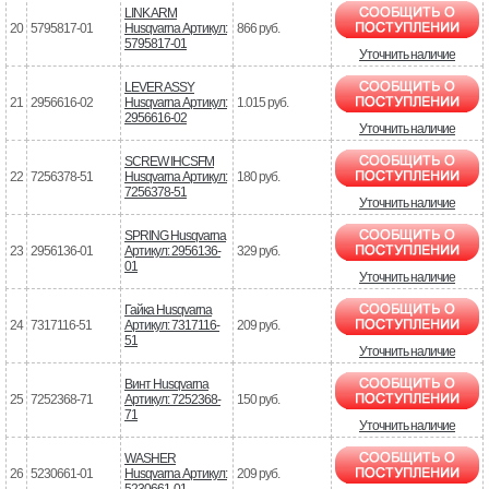
LINK ARM
20
5795817-01
Husqvarna Артикул:
866 руб.
5795817-01
Уточнить наличие
LEVER ASSY
21
2956616-02
Husqvarna Артикул:
1.015 руб.
2956616-02
Уточнить наличие
SCREW IHCSFM
22
7256378-51
Husqvarna Артикул:
180 руб.
7256378-51
Уточнить наличие
SPRING Husqvarna
23
2956136-01
Артикул: 2956136-
329 руб.
01
Уточнить наличие
Гайка Husqvarna
24
7317116-51
Артикул: 7317116-
209 руб.
51
Уточнить наличие
Винт Husqvarna
25
7252368-71
Артикул: 7252368-
150 руб.
71
Уточнить наличие
WASHER
26
5230661-01
Husqvarna Артикул:
209 руб.
5230661-01