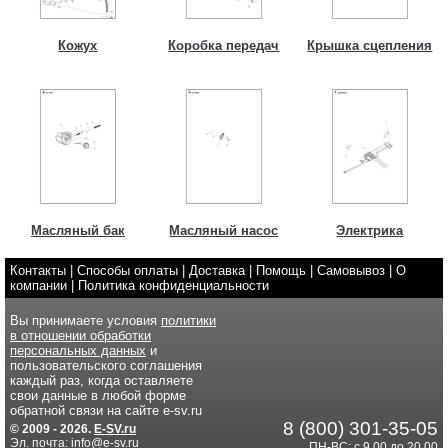
Кожух
Коробка передач
Крышка сцепления
Масляный бак
Масляный насос
Электрика
Контакты
|
Способы оплаты
|
Доставка
|
Помощь
|
Самовывоз
|
О
компании
|
Политика конфиденциальности
Вы принимаете условия
политики
в отношении обработки
персональных данных
и
пользовательского соглашения
каждый раз, когда оставляете
свои данные в любой форме
обратной связи на сайте e-sv.ru
8 (800) 301-35-05
© 2009 - 2026.
E-SV.ru
Эл. почта: info@e-sv.ru
ПН-ВС: с 9.00 до 20.00