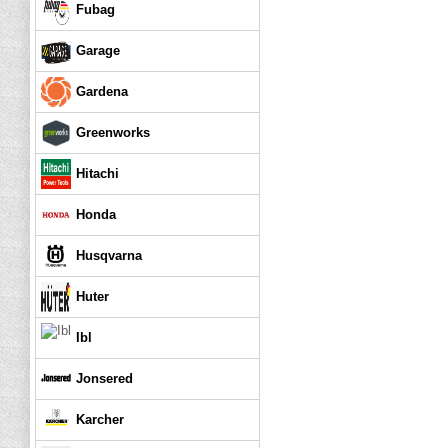
Fubag
Garage
Gardena
Greenworks
Hitachi
Honda
Husqvarna
Huter
Ibl
Jonsered
Karcher