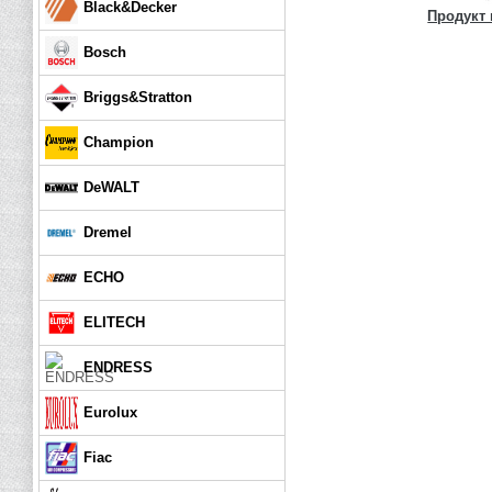
Black&Decker
Продукт 
Bosch
Briggs&Stratton
Champion
DeWALT
Dremel
ECHO
ELITECH
ENDRESS
Eurolux
Fiac