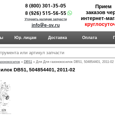
8 (800) 301-35-05
Прием
заказов че
8 (926) 515-56-55
интернет-маг
Уточнить наличие запчасти
круглосуто
info@e-sv.ru
ты
Юр. лицам
Доставка
Оплата
азонокосилок
»
DB51
» Для Для газонокосилок DB51, 504854401, 2011-02
илок DB51, 504854401, 2011-02