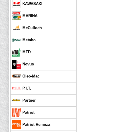
KAWASAKI
MARINA
McCulloch
Metabo
MTD
Novus
Oleo-Mac
P.I.T.
Partner
Patriot
Patriot Remeza