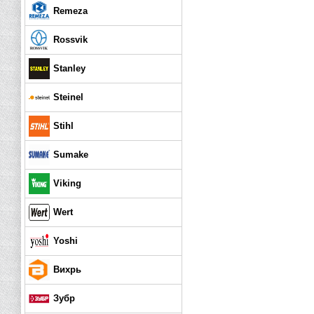
Remeza
Rossvik
Stanley
Steinel
Stihl
Sumake
Viking
Wert
Yoshi
Вихрь
Зубр