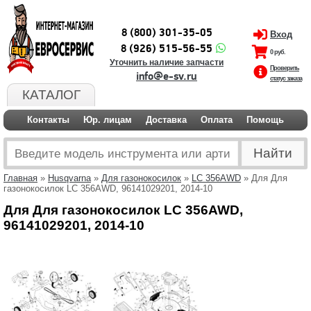
8 (800) 301-35-05
Вход
8 (926) 515-56-55
0 руб.
Уточнить наличие запчасти
Проверить
info@e-sv.ru
статус заказа
КАТАЛОГ
Контакты
Юр. лицам
Доставка
Оплата
Помощь
Главная
»
Husqvarna
»
Для газонокосилок
»
LC 356AWD
» Для Для
газонокосилок LC 356AWD, 96141029201, 2014-10
Для Для газонокосилок LC 356AWD,
96141029201, 2014-10