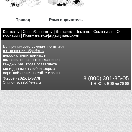
Привод
Рама и двигатель
Контакты
|
Способы оплаты
|
Доставка
|
Помощь
|
Самовывоз
|
О
компании
|
Политика конфиденциальности
Вы принимаете условия
политики
в отношении обработки
персональных данных
и
пользовательского соглашения
каждый раз, когда оставляете
свои данные в любой форме
обратной связи на сайте e-sv.ru
8 (800) 301-35-05
© 2009 - 2026.
E-SV.ru
Эл. почта: info@e-sv.ru
ПН-ВС: с 9.00 до 20.00