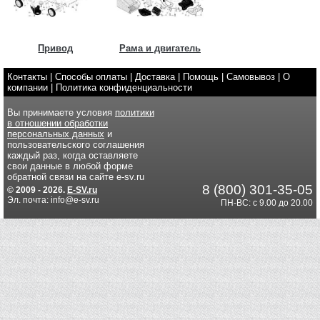
Привод
Рама и двигатель
Контакты
|
Способы оплаты
|
Доставка
|
Помощь
|
Самовывоз
|
О
компании
|
Политика конфиденциальности
Вы принимаете условия
политики
в отношении обработки
персональных данных
и
пользовательского соглашения
каждый раз, когда оставляете
свои данные в любой форме
обратной связи на сайте e-sv.ru
8 (800) 301-35-05
© 2009 - 2026.
E-SV.ru
Эл. почта: info@e-sv.ru
ПН-ВС: с 9.00 до 20.00