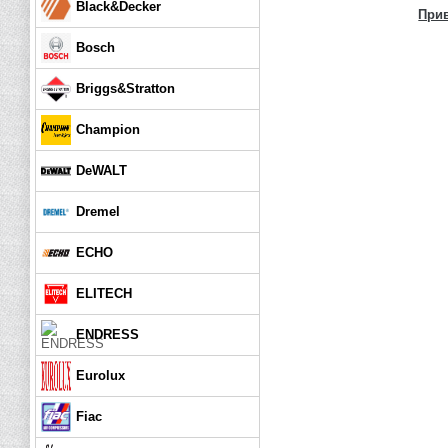
Black&Decker
При
Bosch
Briggs&Stratton
Champion
DeWALT
Dremel
ECHO
ELITECH
ENDRESS
Eurolux
Fiac