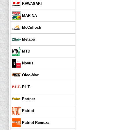
KAWASAKI
MARINA
McCulloch
Metabo
MTD
Novus
Oleo-Mac
P.I.T.
Partner
Patriot
Patriot Remeza