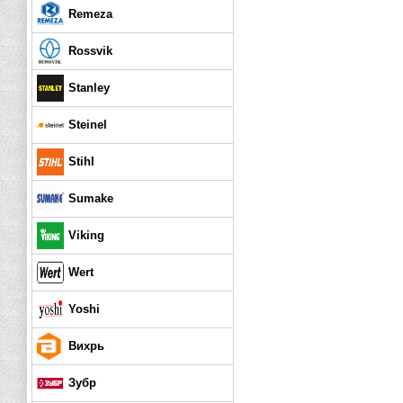
Remeza
Rossvik
Stanley
Steinel
Stihl
Sumake
Viking
Wert
Yoshi
Вихрь
Зубр