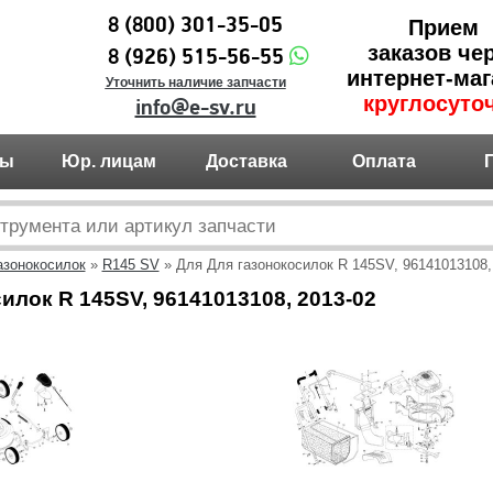
8 (800) 301-35-05
Прием
заказов че
8 (926) 515-56-55
интернет-маг
Уточнить наличие запчасти
круглосуто
info@e-sv.ru
ты
Юр. лицам
Доставка
Оплата
азонокосилок
»
R145 SV
» Для Для газонокосилок R 145SV, 96141013108,
илок R 145SV, 96141013108, 2013-02