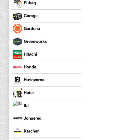
Fubag
Garage
Gardena
Greenworks
Hitachi
Honda
Husqvarna
Huter
Ibl
Jonsered
Karcher