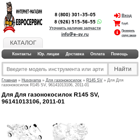
8 (800) 301-35-05
Вход
8 (926) 515-56-55
0 руб.
Уточнить наличие запчасти
Проверить
info@e-sv.ru
статус заказа
КАТАЛОГ
Контакты
Юр. лицам
Доставка
Оплата
Помощь
Главная
»
Husqvarna
»
Для газонокосилок
»
R145 SV
» Для Для
газонокосилок R145 SV, 96141013106, 2011-01
Для Для газонокосилок R145 SV,
96141013106, 2011-01