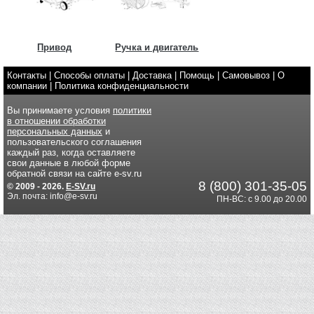
Привод
Ручка и двигатель
Контакты
|
Способы оплаты
|
Доставка
|
Помощь
|
Самовывоз
|
О
компании
|
Политика конфиденциальности
Вы принимаете условия
политики
в отношении обработки
персональных данных
и
пользовательского соглашения
каждый раз, когда оставляете
свои данные в любой форме
обратной связи на сайте e-sv.ru
8 (800) 301-35-05
© 2009 - 2026.
E-SV.ru
Эл. почта: info@e-sv.ru
ПН-ВС: с 9.00 до 20.00