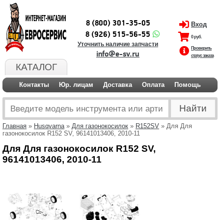
8 (800) 301-35-05
Вход
8 (926) 515-56-55
0 руб.
Уточнить наличие запчасти
Проверить
info@e-sv.ru
статус заказа
КАТАЛОГ
Контакты
Юр. лицам
Доставка
Оплата
Помощь
Главная
»
Husqvarna
»
Для газонокосилок
»
R152SV
» Для Для
газонокосилок R152 SV, 96141013406, 2010-11
Для Для газонокосилок R152 SV,
96141013406, 2010-11