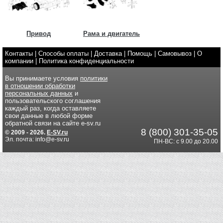
Привод
Рама и двигатель
Контакты
|
Способы оплаты
|
Доставка
|
Помощь
|
Самовывоз
|
О
компании
|
Политика конфиденциальности
Вы принимаете условия
политики
в отношении обработки
персональных данных
и
пользовательского соглашения
каждый раз, когда оставляете
свои данные в любой форме
обратной связи на сайте e-sv.ru
8 (800) 301-35-05
© 2009 - 2026.
E-SV.ru
Эл. почта: info@e-sv.ru
ПН-ВС: с 9.00 до 20.00