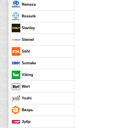
Remeza
Rossvik
Stanley
Steinel
Stihl
Sumake
Viking
Wert
Yoshi
Вихрь
Зубр