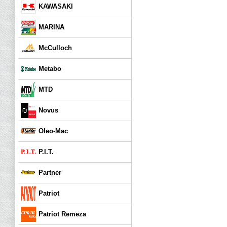
KAWASAKI
MARINA
McCulloch
Metabo
MTD
Novus
Oleo-Mac
P.I.T.
Partner
Patriot
Patriot Remeza