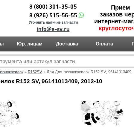
8 (800) 301-35-05
Прием
заказов че
8 (926) 515-56-55
интернет-маг
Уточнить наличие запчасти
круглосуто
info@e-sv.ru
ты
Юр. лицам
Доставка
Оплата
азонокосилок
»
R152SV
» Для Для газонокосилок R152 SV, 96141013409, 
илок R152 SV, 96141013409, 2012-10