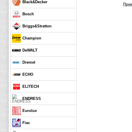
Black&Decker
При
Bosch
Briggs&Stratton
Champion
DeWALT
Dremel
ECHO
ELITECH
ENDRESS
Eurolux
Fiac