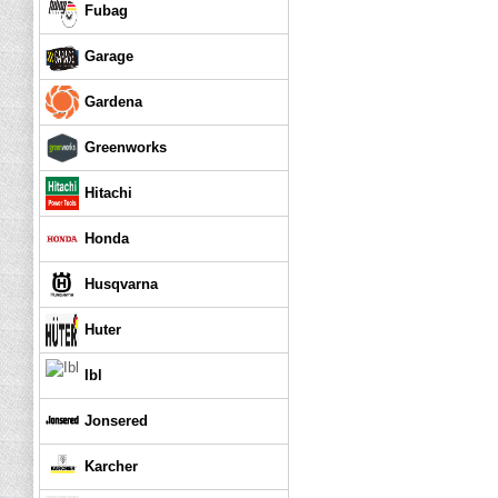
Fubag
Garage
Gardena
Greenworks
Hitachi
Honda
Husqvarna
Huter
Ibl
Jonsered
Karcher