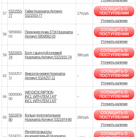
5321553-
Гайка Husqvarna Артикул:
57
179 руб.
77
5321553-77
Уточнить наличие
5859082-
Передняя ручка 371К Husqvarna
58
–
03
Артикул: 5859082-03
Уточнить наличие
5321915-
Болт с выгнутой головкой
59
386 руб.
74
Husqvarna Артикул: 5321915-74
Уточнить наличие
5324257-
Фиксатор ремня Husqvarna
62
–
11
Артикул: 5324257-11
Уточнить наличие
W/O DESCRIPTION
0000000-
64
INCL WITH ITEM 1 KIT
–
00
INCL WITH ITEM 1 KIT
Уточнить наличие
5321974-
Кольцо уплотнительное
65
268 руб.
80
Husqvarna Артикул: 5321974-80
Уточнить наличие
Регулятор высоты
5324311-
кошения(левый) Husqvarna