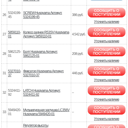
5324199-
SCREW Husqvarna Артикул:
26
386 руб.
45
5324199-45
Уточнить наличие
5859110-
Колесо заднее R53SV Husqvarna
27
4.542 руб.
01
Артикул: 5859110-01
Уточнить наличие
5862125-
Болт Husqvarna Артикул:
28
208 руб.
01
5862125-01
Уточнить наличие
5327010-
Фиксатор Husqvarna Артикул:
31
446 руб.
37
5327010-37
Уточнить наличие
5324411-
LATCH Husqvarna Артикул:
32
–
92
5324411-92
Уточнить наличие
5949420-
Мульчирующая заглушка LC356V
33
–
01
Husqvarna 5949420-01
Уточнить наличие
Регулятор высоты