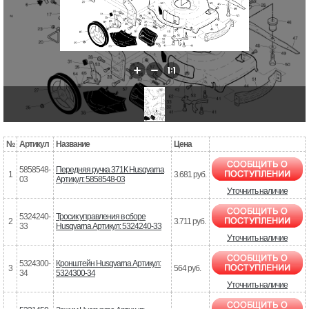
№
Артикул
Название
Цена
5858548-
Передняя ручка 371К Husqvarna
1
3.681 руб.
03
Артикул: 5858548-03
Уточнить наличие
5324240-
Тросик управления в сборе
2
3.711 руб.
33
Husqvarna Артикул: 5324240-33
Уточнить наличие
5324300-
Кронштейн Husqvarna Артикул:
3
564 руб.
34
5324300-34
Уточнить наличие