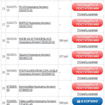
5324375-
PLUG Husqvarna Артикул:
13
–
16
5324375-16
Уточнить наличие
5324273-
BAFFLE Husqvarna Артикул:
17
–
07
5324273-07
Уточнить наличие
5819126-
KNOB 1/4-20 T-KNOB BLACK
18
386 руб.
01
Husqvarna Артикул: 5819126-01
Уточнить наличие
5819021-
Защита Husqvarna Артикул:
19
327 руб.
01
5819021-01
Уточнить наличие
5833940-
FOOT.GUARD.REAR.22PLUS.BLK
20
–
01
Husqvarna Артикул: 5833940-01
Уточнить наличие
8738005-
Контрогайка Husqvarna Артикул:
23
–
00
8738005-00
Уточнить наличие
В КОРЗИНУ
5324091-
Гайка-шайба Husqvarna Артикул:
25
598 руб.
49
5324091-49