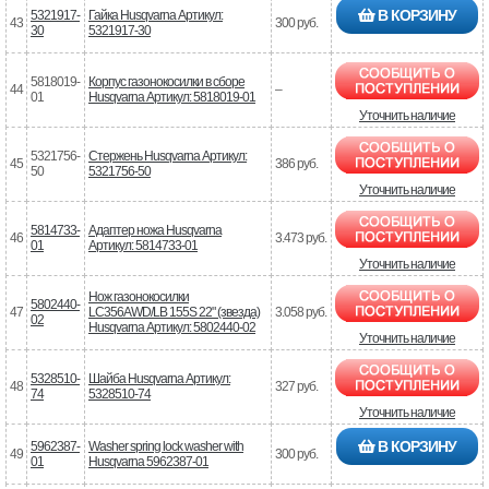
В КОРЗИНУ
5321917-
Гайка Husqvarna Артикул:
43
300 руб.
30
5321917-30
5818019-
Корпус газонокосилки в сборе
44
–
01
Husqvarna Артикул: 5818019-01
Уточнить наличие
5321756-
Стержень Husqvarna Артикул:
45
386 руб.
50
5321756-50
Уточнить наличие
5814733-
Адаптер ножа Husqvarna
46
3.473 руб.
01
Артикул: 5814733-01
Уточнить наличие
Нож газонокосилки
5802440-
47
LC356AWD/LB 155S 22" (звезда)
3.058 руб.
02
Husqvarna Артикул: 5802440-02
Уточнить наличие
5328510-
Шайба Husqvarna Артикул:
48
327 руб.
74
5328510-74
Уточнить наличие
В КОРЗИНУ
5962387-
Washer spring lock washer with
49
300 руб.
01
Husqvarna 5962387-01