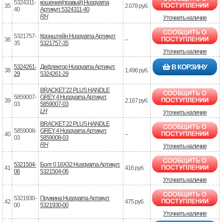
5324311-
кошения(правый) Husqvarna
35
2.078 руб.
40
Артикул: 5324311-40
RH
Уточнить наличие
5321757-
Кронштейн Husqvarna Артикул:
36
–
35
5321757-35
Уточнить наличие
В КОРЗИНУ
5324261-
Дефлектор Husqvarna Артикул:
38
1.496 руб.
29
5324261-29
BRACKET 22 PLUS HANDLE
5859007-
GREY, 4 Husqvarna Артикул:
39
2.167 руб.
03
5859007-03
LH
Уточнить наличие
BRACKET 22 PLUS HANDLE
5859008-
GREY, 4 Husqvarna Артикул:
40
–
03
5859008-03
RH
Уточнить наличие
5321504-
Болт 0 16X32 Husqvarna Артикул:
41
416 руб.
06
5321504-06
Уточнить наличие
5321930-
Пружина Husqvarna Артикул:
42
475 руб.
00
5321930-00
Уточнить наличие