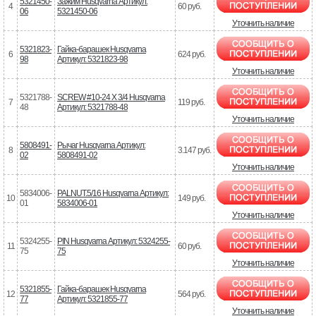
5321450-
Зажим Husqvarna Артикул:
4
60 руб.
06
5321450-06
Уточнить наличие
5321823-
Гайка-барашек Husqvarna
6
624 руб.
98
Артикул: 5321823-98
Уточнить наличие
5321788-
SCREW #10-24 X 3/4 Husqvarna
7
119 руб.
48
Артикул: 5321788-48
Уточнить наличие
5808491-
Рычаг Husqvarna Артикул:
8
3.147 руб.
02
5808491-02
Уточнить наличие
5834006-
PALNUT.5/16 Husqvarna Артикул:
10
149 руб.
01
5834006-01
Уточнить наличие
5324255-
PIN Husqvarna Артикул: 5324255-
11
60 руб.
75
75
Уточнить наличие
5321855-
Гайка-барашек Husqvarna
12
564 руб.
77
Артикул: 5321855-77
Уточнить наличие