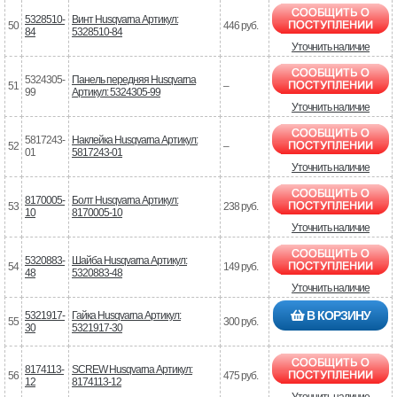
5328510-
Винт Husqvarna Артикул:
50
446 руб.
84
5328510-84
Уточнить наличие
5324305-
Панель передняя Husqvarna
51
–
99
Артикул: 5324305-99
Уточнить наличие
5817243-
Наклейка Husqvarna Артикул:
52
–
01
5817243-01
Уточнить наличие
8170005-
Болт Husqvarna Артикул:
53
238 руб.
10
8170005-10
Уточнить наличие
5320883-
Шайба Husqvarna Артикул:
54
149 руб.
48
5320883-48
Уточнить наличие
В КОРЗИНУ
5321917-
Гайка Husqvarna Артикул:
55
300 руб.
30
5321917-30
8174113-
SCREW Husqvarna Артикул:
56
475 руб.
12
8174113-12
Уточнить наличие