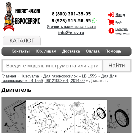
8 (800) 301-35-05
Вход
8 (926) 515-56-55
0 руб.
Уточнить наличие запчасти
Проверить
info@e-sv.ru
статус заказа
КАТАЛОГ
Контакты
Юр. лицам
Доставка
Оплата
Помощь
Главная
»
Husqvarna
»
Для газонокосилок
»
LB 155S
»
Для Для
газонокосилок LB 155S, 96121002701, 2014-09
» Двигатель
Двигатель