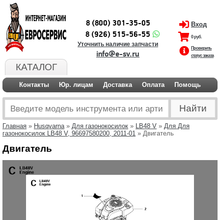
8 (800) 301-35-05
Вход
8 (926) 515-56-55
0 руб.
Уточнить наличие запчасти
Проверить
info@e-sv.ru
статус заказа
КАТАЛОГ
Контакты
Юр. лицам
Доставка
Оплата
Помощь
Главная
»
Husqvarna
»
Для газонокосилок
»
LB48 V
»
Для Для
газонокосилок LB48 V, 96697580200, 2011-01
» Двигатель
Двигатель