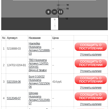
№
Артикул
Название
Цена
Наклейка
Husqvarna
1
5218888-03
–
Артикул: 5218888-
03
Уточнить наличие
TBD Husqvarna
Артикул: 124T02-
2
124T02-0204-B1
–
0204-B1
Briggs & Stratton
Уточнить наличие
Болт 0 16X32
Husqvarna
3
5321504-06
414 руб.
Артикул: 5321504-
06
Уточнить наличие
Шпонка
Husqvarna
4
5312049-07
–
Артикул: 5312049-
07
Уточнить наличие