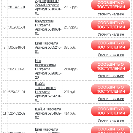
Адаптер ножа D
22 мм Husqvarna
5
5818431-01
2.217 руб.
Артикул: 5818431-
01
Уточнить наличие
Кожух ремня
Husqvarna
6
5019681-01
2.572 руб.
Артикул: 5019681-
01
Уточнить наличие
Винт Husqvarna
8
5055246-01
Артикул: 5055246-
385 руб.
01
Уточнить наличие
Нож
газонокосилки
9
5028813-20
Husqvarna
2.809 руб.
Артикул: 5028813-
Уточнить наличие
20
Шайба
текстолитовая
10
5254231-01
Husqvarna
207 руб.
Артикул: 5254231-
Уточнить наличие
01
Шайба Husqvarna
11
5254632-02
Артикул: 5254632-
414 руб.
02
Уточнить наличие
Винт Husqvarna