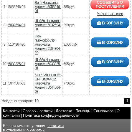
Винт Husqvarna
7
5055246-01
Артикул: 5055246-
385 руб.
01
Уточнить наличие
Шайба Husqvarna
В КОРЗИНУ
8
5032594-01
Артикул: 5032594-
299 руб.
01
Нож
газонокосилки
В КОРЗИНУ
9
5104364-20
Husqvarna
3.606 руб.
Артикул: 5104364-
20
Шайба Husqvarna
В КОРЗИНУ
10
5033325-01
Артикул: 5033325-
595 руб.
01
SCREW EHHI U6S
UNF 3/8X64 12.
В КОРЗИНУ
11
5044564-03
Husqvarna
773 руб.
Артикул: 5044564-
03
Найдено товаров:
10
1
Контакты
|
Способы оплаты
|
Доставка
|
Помощь
|
Самовывоз
|
О
компании
|
Политика конфиденциальности
Вы принимаете условия
политики
в отношении обработки