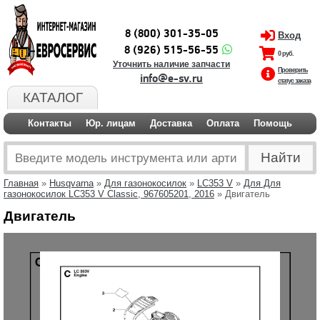
8 (800) 301-35-05
Вход
8 (926) 515-56-55
0 руб.
Уточнить наличие запчасти
Проверить
info@e-sv.ru
статус заказа
КАТАЛОГ
Контакты
Юр. лицам
Доставка
Оплата
Помощь
Главная
»
Husqvarna
»
Для газонокосилок
»
LC353 V
»
Для Для
газонокосилок LC353 V Classic, 967605201, 2016
» Двигатель
Двигатель