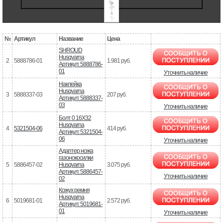
№
Артикул
Название
Цена
SHROUD
Husqvarna
2
5888786-01
1.981 руб.
Артикул: 5888786-
01
Уточнить наличие
Наклейка
Husqvarna
3
5888337-03
207 руб.
Артикул: 5888337-
03
Уточнить наличие
Болт 0 16X32
Husqvarna
4
5321504-06
414 руб.
Артикул: 5321504-
06
Уточнить наличие
Адаптер ножа
газонокосилки
5
5886457-02
Husqvarna
3.075 руб.
Артикул: 5886457-
Уточнить наличие
02
Кожух ремня
Husqvarna
6
5019681-01
2.572 руб.
Артикул: 5019681-
01
Уточнить наличие