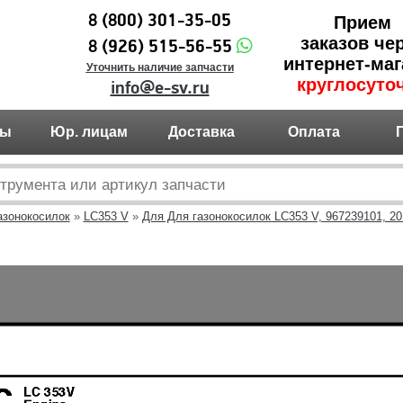
8 (800) 301-35-05
Прием
заказов че
8 (926) 515-56-55
интернет-маг
Уточнить наличие запчасти
круглосуто
info@e-sv.ru
ты
Юр. лицам
Доставка
Оплата
азонокосилок
»
LC353 V
»
Для Для газонокосилок LC353 V, 967239101, 20