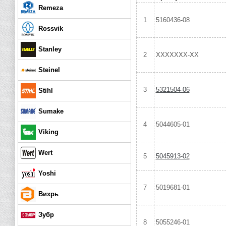
Remeza
1
5160436-08
Rossvik
Stanley
2
XXXXXXX-XX
Steinel
3
5321504-06
Stihl
Sumake
4
5044605-01
Viking
Wert
5
5045913-02
Yoshi
7
5019681-01
Вихрь
Зубр
8
5055246-01