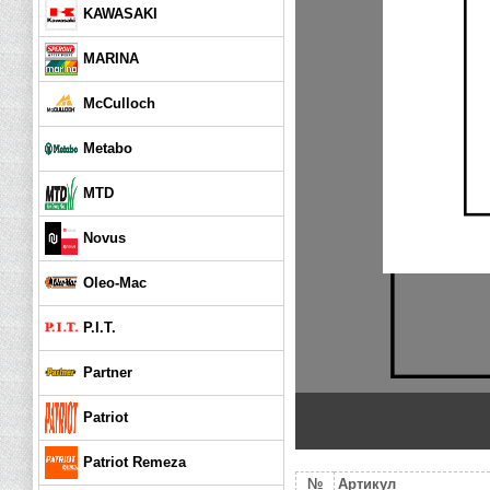
KAWASAKI
MARINA
McCulloch
Metabo
MTD
Novus
Oleo-Mac
P.I.T.
Partner
Patriot
Patriot Remeza
№
Артикул