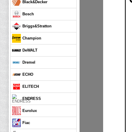
Black&Decker
Bosch
Briggs&Stratton
Champion
DeWALT
Dremel
ECHO
ELITECH
ENDRESS
Eurolux
Fiac