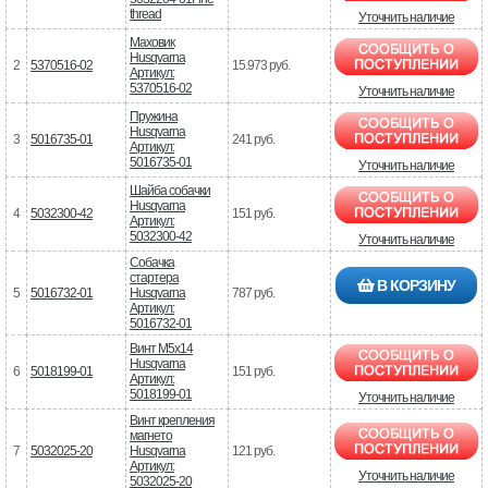
thread
Уточнить наличие
Маховик
Husqvarna
2
5370516-02
15.973 руб.
Артикул:
5370516-02
Уточнить наличие
Пружина
Husqvarna
3
5016735-01
241 руб.
Артикул:
5016735-01
Уточнить наличие
Шайба собачки
Husqvarna
4
5032300-42
151 руб.
Артикул:
5032300-42
Уточнить наличие
Собачка
стартера
В КОРЗИНУ
5
5016732-01
Husqvarna
787 руб.
Артикул:
5016732-01
Винт M5x14
Husqvarna
6
5018199-01
151 руб.
Артикул:
5018199-01
Уточнить наличие
Винт крепления
магнето
7
5032025-20
Husqvarna
121 руб.
Артикул:
Уточнить наличие
5032025-20