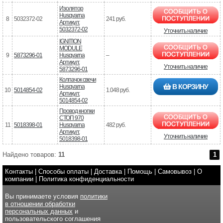
Изолятор
Husqvarna
8
5032372-02
241 руб.
Артикул:
5032372-02
Уточнить наличие
IGNITION
MODULE
9
5873296-01
Husqvarna
–
Артикул:
Уточнить наличие
5873296-01
Колпачок свечи
В КОРЗИНУ
Husqvarna
10
5014854-02
1.048 руб.
Артикул:
5014854-02
Провод кнопки
СТОП 970
11
5018398-01
Husqvarna
482 руб.
Артикул:
Уточнить наличие
5018398-01
Найдено товаров:
11
1
Контакты
|
Способы оплаты
|
Доставка
|
Помощь
|
Самовывоз
|
О
компании
|
Политика конфиденциальности
Вы принимаете условия
политики
в отношении обработки
персональных данных
и
пользовательского соглашения