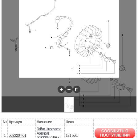
№
Артикул
Название
Цена
Гайка Husqvarna
Артикул:
1
5032204-01
181 руб.
5032204-01Fine