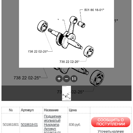
№
Артикул
Название
Цена
Подшипник
игольчатый
501861801
5018618-01
Husqvarna
836 руб.
Артикул:
Уточнить наличие