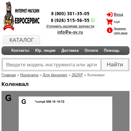
8 (800) 301-35-05
Вход
8 (926) 515-56-55
0 руб.
Уточнить наличие запчасти
Проверить
info@e-sv.ru
статус заказа
КАТАЛОГ
Контакты
Юр. лицам
Доставка
Оплата
Помощь
Главная
»
Husqvarna
»
Для бензопил
»
262XP
» Коленвал
Коленвал