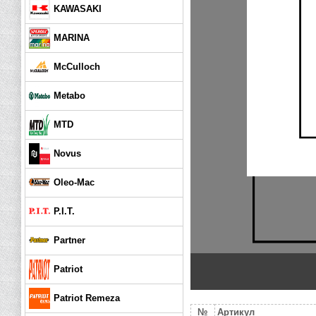
KAWASAKI
MARINA
McCulloch
Metabo
MTD
Novus
Oleo-Mac
P.I.T.
Partner
Patriot
Patriot Remeza
№
Артикул