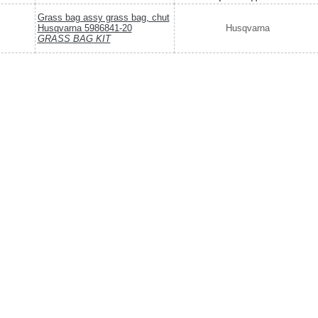
Grass bag assy grass bag, chut
Husqvarna 5986841-20
Husqvarna
GRASS BAG KIT