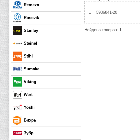
Remeza
1
5986841-20
Rossvik
Найдено товаров:
1
Stanley
Steinel
Stihl
Sumake
Viking
Wert
Yoshi
Вихрь
Зубр