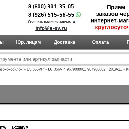
8 (800) 301-35-05
Прием
заказов че
8 (926) 515-56-55
интернет-маг
Уточнить наличие запчасти
круглосуто
info@e-sv.ru
ты
Юр. лицам
Доставка
Оплата
азонокосилок
»
LC 356VP
»
LC 356VP, 967988801, 967988802 , 2019-11
» К