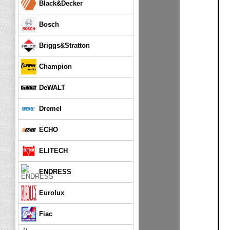
Black&Decker
Bosch
Briggs&Stratton
Champion
DeWALT
Dremel
ECHO
ELITECH
ENDRESS
Eurolux
Fiac