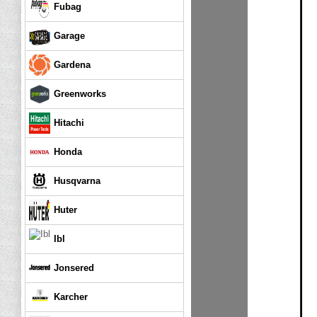
Fubag
Garage
Gardena
Greenworks
Hitachi
Honda
Husqvarna
Huter
Ibl
Jonsered
Karcher