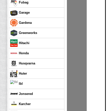
Fubag
Garage
Gardena
Greenworks
Hitachi
Honda
Husqvarna
Huter
Ibl
Jonsered
Karcher