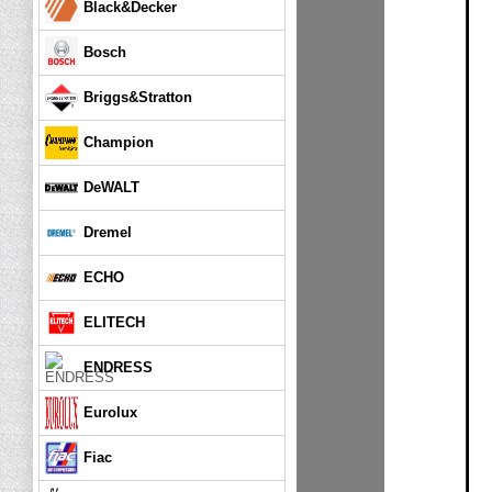
Black&Decker
Bosch
Briggs&Stratton
Champion
DeWALT
Dremel
ECHO
ELITECH
ENDRESS
Eurolux
Fiac