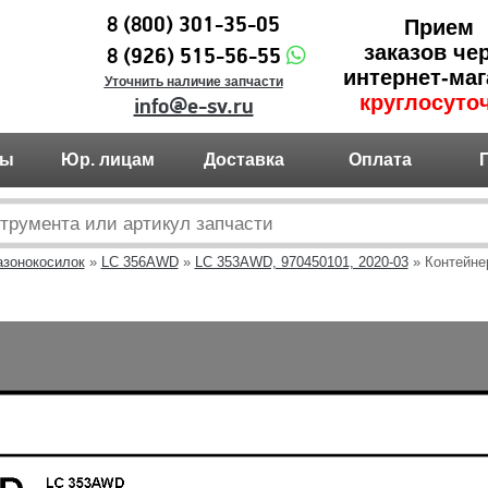
8 (800) 301-35-05
Прием
заказов че
8 (926) 515-56-55
интернет-маг
Уточнить наличие запчасти
круглосуто
info@e-sv.ru
ты
Юр. лицам
Доставка
Оплата
азонокосилок
»
LC 356AWD
»
LC 353AWD, 970450101, 2020-03
» Контейне