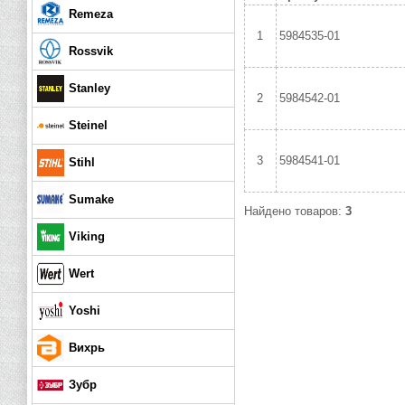
Remeza
1
5984535-01
Rossvik
Stanley
2
5984542-01
Steinel
3
5984541-01
Stihl
Sumake
Найдено товаров:
3
Viking
Wert
Yoshi
Вихрь
Зубр