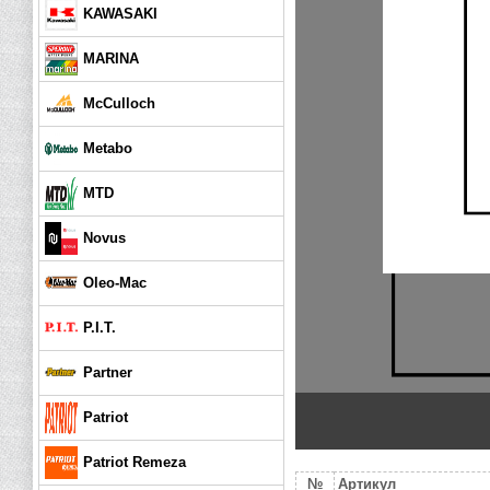
KAWASAKI
MARINA
McCulloch
Metabo
MTD
Novus
Oleo-Mac
P.I.T.
Partner
Patriot
Patriot Remeza
№
Артикул