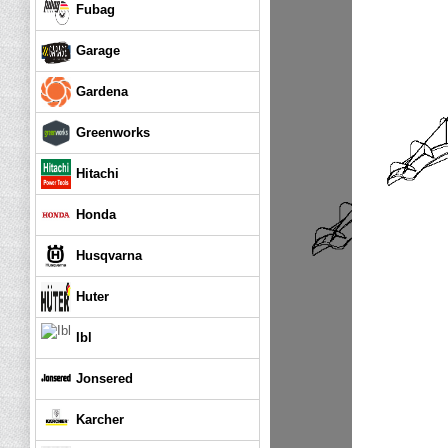
Fubag
Garage
Gardena
Greenworks
Hitachi
Honda
Husqvarna
Huter
Ibl
Jonsered
Karcher