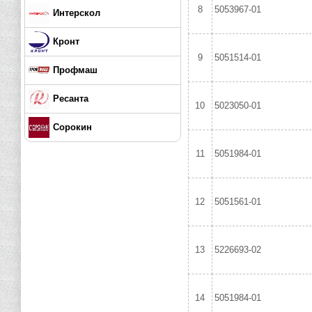
8
5053967-01
Интерскол
Кронт
9
5051514-01
Профмаш
Ресанта
10
5023050-01
Сорокин
11
5051984-01
12
5051561-01
13
5226693-02
14
5051984-01