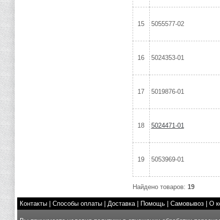
15
5055577-02
16
5024353-01
17
5019876-01
18
5024471-01
19
5053969-01
Найдено товаров:
19
Контакты
|
Способы оплаты
|
Доставка
|
Помощь
|
Самовывоз
|
О к