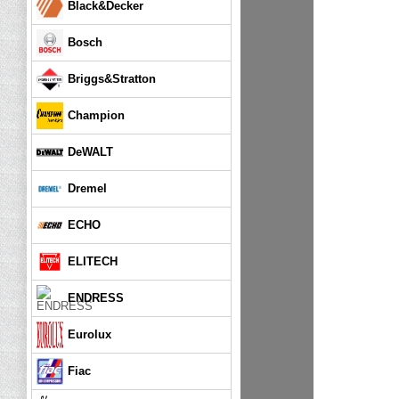
Black&Decker
Bosch
Briggs&Stratton
Champion
DeWALT
Dremel
ECHO
ELITECH
ENDRESS
Eurolux
Fiac