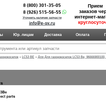
8 (800) 301-35-05
Прием
заказов че
8 (926) 515-56-55
интернет-маг
Уточнить наличие запчасти
круглосуто
info@e-sv.ru
ты
Юр. лицам
Доставка
Оплата
азонокосилок
»
LC53 BE
»
Для Для газонокосилок LC53 Be, 96666900100,