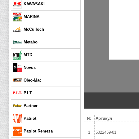
KAWASAKI
MARINA
McCulloch
Metabo
MTD
Novus
Oleo-Mac
P.I.T.
Partner
Patriot
№
Артикул
Patriot Remeza
1
5022459-01