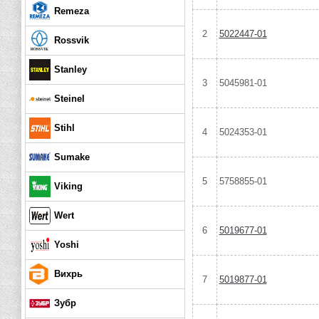
Remeza
2
5022447-01
Rossvik
Stanley
3
5045981-01
Steinel
Stihl
4
5024353-01
Sumake
5
5758855-01
Viking
Wert
6
5019677-01
Yoshi
Вихрь
7
5019877-01
Зубр