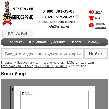
8 (800) 301-35-05
Вход
8 (926) 515-56-55
0 руб.
Уточнить наличие запчасти
Проверить
info@e-sv.ru
статус заказа
КАТАЛОГ
Контакты
Юр. лицам
Доставка
Оплата
Помощь
Главная
»
Husqvarna
»
Для газонокосилок
»
LC53 E
»
Для Для
газонокосилок LC53 e, 96697600100, 2010-01
» Контейнер
Контейнер