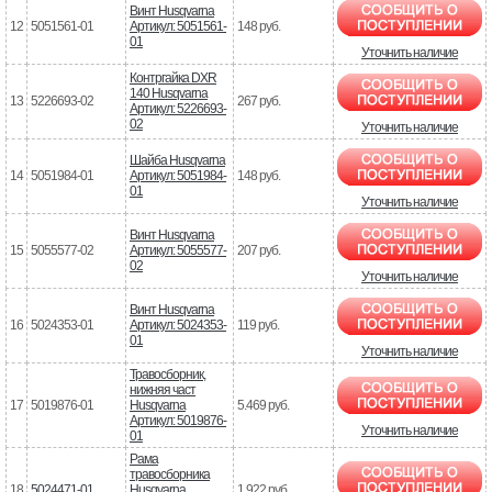
Винт Husqvarna
12
5051561-01
Артикул: 5051561-
148 руб.
01
Уточнить наличие
Контргайка DXR
140 Husqvarna
13
5226693-02
267 руб.
Артикул: 5226693-
02
Уточнить наличие
Шайба Husqvarna
14
5051984-01
Артикул: 5051984-
148 руб.
01
Уточнить наличие
Винт Husqvarna
15
5055577-02
Артикул: 5055577-
207 руб.
02
Уточнить наличие
Винт Husqvarna
16
5024353-01
Артикул: 5024353-
119 руб.
01
Уточнить наличие
Травосборник,
нижняя част
17
5019876-01
Husqvarna
5.469 руб.
Артикул: 5019876-
Уточнить наличие
01
Рама
травосборника
18
5024471-01
Husqvarna
1.922 руб.