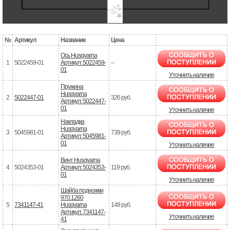
№
Артикул
Название
Цена
Ось Husqvarna
1
5022459-01
Артикул: 5022459-
–
01
Уточнить наличие
Пружина
Husqvarna
2
5022447-01
326 руб.
Артикул: 5022447-
01
Уточнить наличие
Накладка
Husqvarna
3
5045981-01
739 руб.
Артикул: 5045981-
01
Уточнить наличие
Винт Husqvarna
4
5024353-01
Артикул: 5024353-
119 руб.
01
Уточнить наличие
Шайба подножки
970.1260
5
7341147-41
Husqvarna
148 руб.
Артикул: 7341147-
Уточнить наличие
41