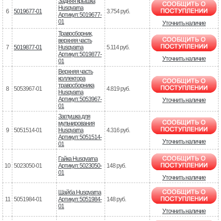
Задняя крышка
Husqvarna
6
5019677-01
3.754 руб.
Артикул: 5019677-
01
Уточнить наличие
Травосборник,
верхняя часть
7
5019877-01
Husqvarna
5.114 руб.
Артикул: 5019877-
Уточнить наличие
01
Верхняя часть
коллектора
травосборника
8
5053967-01
4.819 руб.
Husqvarna
Артикул: 5053967-
Уточнить наличие
01
Заглушка для
мульчирования
9
5051514-01
Husqvarna
4.316 руб.
Артикул: 5051514-
Уточнить наличие
01
Гайка Husqvarna
10
5023050-01
Артикул: 5023050-
148 руб.
01
Уточнить наличие
Шайба Husqvarna
11
5051984-01
Артикул: 5051984-
148 руб.
01
Уточнить наличие