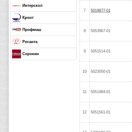
Интерскол
7
5019877-01
Кронт
Профмаш
8
5053967-01
Ресанта
9
5051514-01
Сорокин
10
5023050-01
11
5051984-01
12
5051561-01