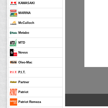
KAWASAKI
MARINA
McCulloch
Metabo
MTD
Novus
Oleo-Mac
P.I.T.
Partner
Patriot
Patriot Remeza