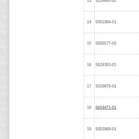
13
5226693-02
14
5051984-01
15
5055577-02
16
5024353-01
17
5019876-01
18
5024471-01
19
5053969-01