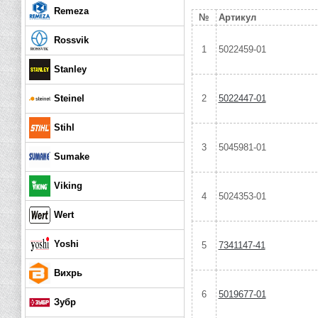
Remeza
№
Артикул
Rossvik
1
5022459-01
Stanley
Steinel
2
5022447-01
Stihl
3
5045981-01
Sumake
Viking
4
5024353-01
Wert
Yoshi
5
7341147-41
Вихрь
6
5019677-01
Зубр