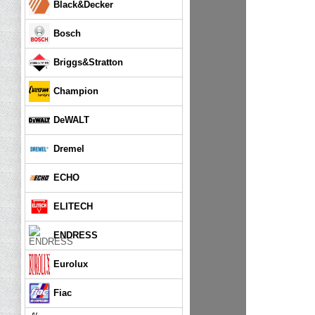
Black&Decker
Bosch
Briggs&Stratton
Champion
DeWALT
Dremel
ECHO
ELITECH
ENDRESS
Eurolux
Fiac