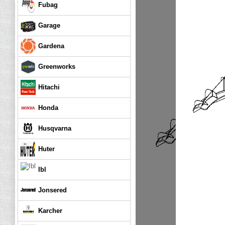
Fubag
Garage
Gardena
Greenworks
Hitachi
Honda
Husqvarna
Huter
Ibl
Jonsered
Karcher