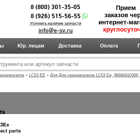
8 (800) 301-35-05
Прием
заказов че
8 (926) 515-56-55
интернет-маг
Уточнить наличие запчасти
круглосуто
info@e-sv.ru
ты
Юр. лицам
Доставка
Оплата
азонокосилок
»
LC53 EE
»
Для Для газонокосилок LC53 Ee, 96666910300,