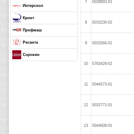
7
5028803-01
Интерскол
Кронт
8
5033230-02
Профмаш
Ресанта
9
5033266-01
Сорокин
10
5783428-02
11
5044573-01
12
5032771-01
13
5044608-01