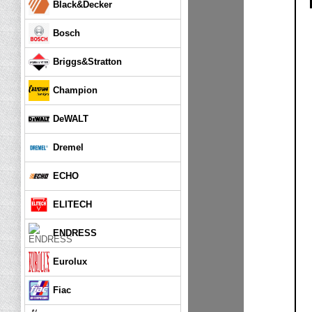
Black&Decker
Bosch
Briggs&Stratton
Champion
DeWALT
Dremel
ECHO
ELITECH
ENDRESS
Eurolux
Fiac