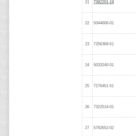
21
7382201-19
22
5044606-01
23
7256369-51
24
5033240-01
25
7276451-51
26
7322514-01
27
5782652-02