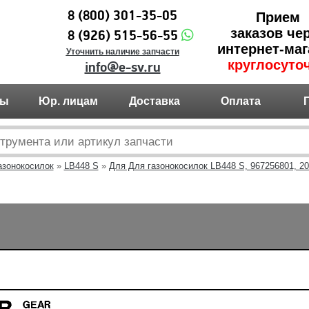
8 (800) 301-35-05
Прием
заказов че
8 (926) 515-56-55
интернет-маг
Уточнить наличие запчасти
круглосуто
info@e-sv.ru
ты
Юр. лицам
Доставка
Оплата
азонокосилок
»
LB448 S
»
Для Для газонокосилок LB448 S, 967256801, 20