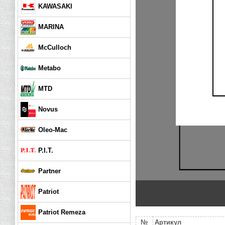
KAWASAKI
MARINA
McCulloch
Metabo
MTD
Novus
Oleo-Mac
P.I.T.
Partner
Patriot
Patriot Remeza
№
Артикул