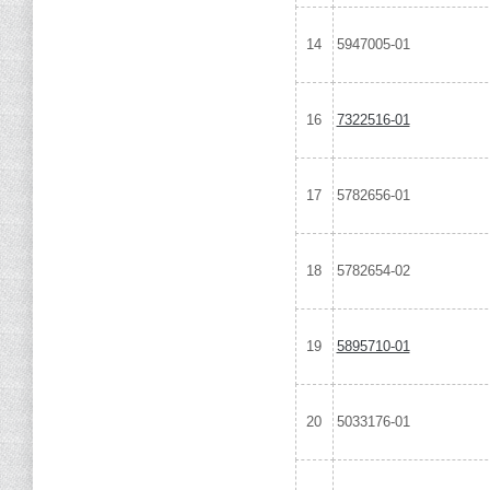
14
5947005-01
16
7322516-01
17
5782656-01
18
5782654-02
19
5895710-01
20
5033176-01