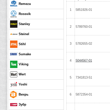
Remeza
1
5851926-01
Rossvik
Stanley
2
5789760-01
Steinel
3
5782655-02
Stihl
Sumake
4
5044567-01
Viking
Wert
5
7341813-51
Yoshi
Вихрь
6
5872354-01
Зубр