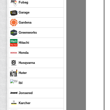
Fubag
Garage
Gardena
Greenworks
Hitachi
Honda
Husqvarna
Huter
Ibl
Jonsered
Karcher