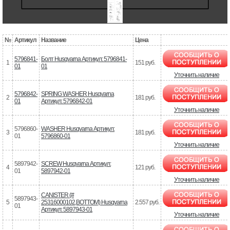
№
Артикул
Название
Цена
5796841-
Болт Husqvarna Артикул: 5796841-
1
151 руб.
01
01
Уточнить наличие
5796842-
SPRING WASHER Husqvarna
2
181 руб.
01
Артикул: 5796842-01
Уточнить наличие
5796860-
WASHER Husqvarna Артикул:
3
181 руб.
01
5796860-01
Уточнить наличие
5897942-
SCREW Husqvarna Артикул:
4
121 руб.
01
5897942-01
Уточнить наличие
CANISTER (#
5897943-
5
25316000102,BOTTOM) Husqvarna
2.557 руб.
01
Артикул: 5897943-01
Уточнить наличие