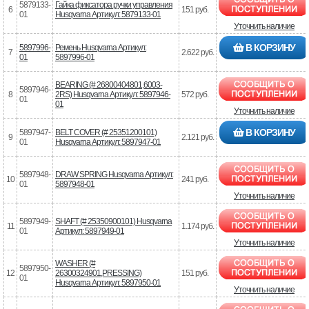
5879133-
Гайка фиксатора ручки управления
6
151 руб.
01
Husqvarna Артикул: 5879133-01
Уточнить наличие
В КОРЗИНУ
5897996-
Ремень Husqvarna Артикул:
7
2.622 руб.
01
5897996-01
BEARING (# 26800404801,6003-
5897946-
8
2RS) Husqvarna Артикул: 5897946-
572 руб.
01
01
Уточнить наличие
В КОРЗИНУ
5897947-
BELT COVER (# 25351200101)
9
2.121 руб.
01
Husqvarna Артикул: 5897947-01
5897948-
DRAW SPRING Husqvarna Артикул:
10
241 руб.
01
5897948-01
Уточнить наличие
5897949-
SHAFT (# 25350900101) Husqvarna
11
1.174 руб.
01
Артикул: 5897949-01
Уточнить наличие
WASHER (#
5897950-
12
26300324901,PRESSING)
151 руб.
01
Husqvarna Артикул: 5897950-01
Уточнить наличие