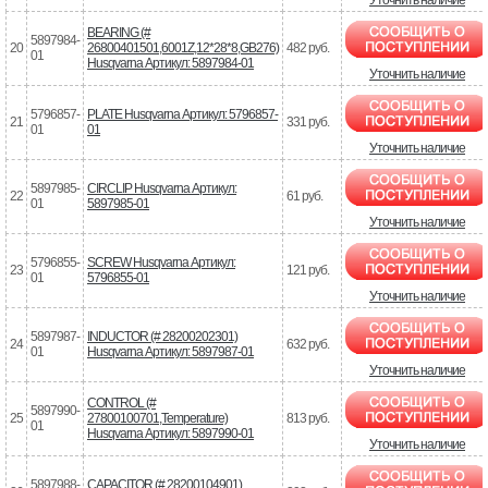
BEARING (#
5897984-
20
26800401501,6001Z,12*28*8,GB276)
482 руб.
01
Husqvarna Артикул: 5897984-01
Уточнить наличие
5796857-
PLATE Husqvarna Артикул: 5796857-
21
331 руб.
01
01
Уточнить наличие
5897985-
CIRCLIP Husqvarna Артикул:
22
61 руб.
01
5897985-01
Уточнить наличие
5796855-
SCREW Husqvarna Артикул:
23
121 руб.
01
5796855-01
Уточнить наличие
5897987-
INDUCTOR (# 28200202301)
24
632 руб.
01
Husqvarna Артикул: 5897987-01
Уточнить наличие
CONTROL (#
5897990-
25
27800100701,Temperature)
813 руб.
01
Husqvarna Артикул: 5897990-01
Уточнить наличие
5897988-
CAPACITOR (# 28200104901)