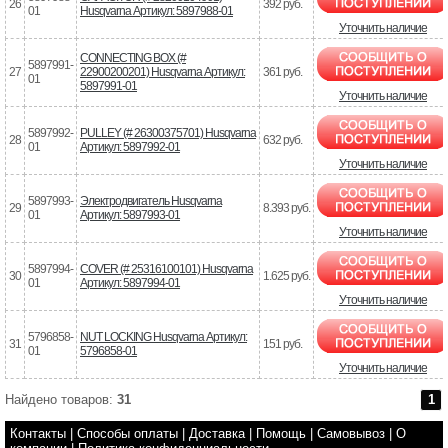
26
392 руб.
01
Husqvarna Артикул: 5897988-01
Уточнить наличие
CONNECTING BOX (#
5897991-
27
22900200201) Husqvarna Артикул:
361 руб.
01
5897991-01
Уточнить наличие
5897992-
PULLEY (# 26300375701) Husqvarna
28
632 руб.
01
Артикул: 5897992-01
Уточнить наличие
5897993-
Электродвигатель Husqvarna
29
8.393 руб.
01
Артикул: 5897993-01
Уточнить наличие
5897994-
COVER (# 25316100101) Husqvarna
30
1.625 руб.
01
Артикул: 5897994-01
Уточнить наличие
5796858-
NUT LOCKING Husqvarna Артикул:
31
151 руб.
01
5796858-01
Уточнить наличие
Найдено товаров:
31
1
Контакты
|
Способы оплаты
|
Доставка
|
Помощь
|
Самовывоз
|
О