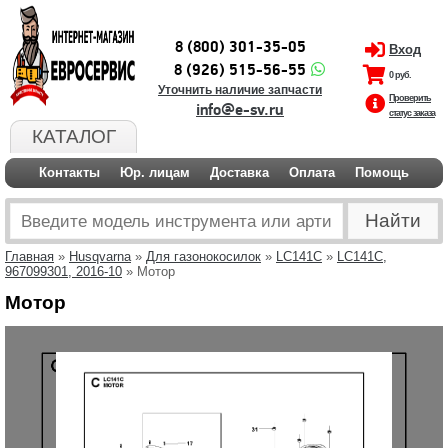
8 (800) 301-35-05
Вход
8 (926) 515-56-55
0 руб.
Уточнить наличие запчасти
Проверить
info@e-sv.ru
статус заказа
КАТАЛОГ
Контакты
Юр. лицам
Доставка
Оплата
Помощь
Главная
»
Husqvarna
»
Для газонокосилок
»
LC141C
»
LC141C,
967099301, 2016-10
» Мотор
Мотор