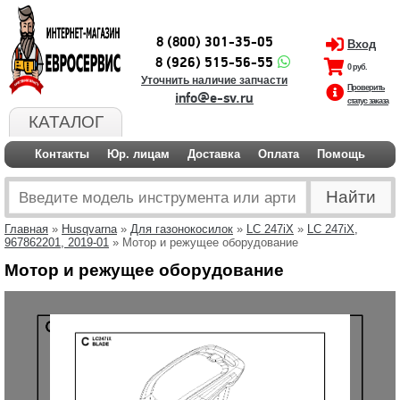
8 (800) 301-35-05
Вход
8 (926) 515-56-55
0 руб.
Уточнить наличие запчасти
Проверить
info@e-sv.ru
статус заказа
КАТАЛОГ
Контакты
Юр. лицам
Доставка
Оплата
Помощь
Главная
»
Husqvarna
»
Для газонокосилок
»
LC 247iX
»
LC 247iX,
967862201, 2019-01
» Мотор и режущее оборудование
Мотор и режущее оборудование