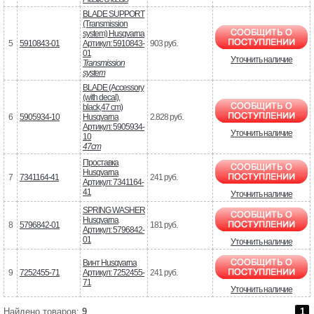
BLADE SUPPORT
(Transmission
system) Husqvarna
5
5910843-01
Артикул: 5910843-
903 руб.
01
Уточнить наличие
Transmission
system
BLADE (Accessory
(with decal),
black,47 cm)
6
5905934-10
Husqvarna
2.828 руб.
Артикул: 5905934-
Уточнить наличие
10
47cm
Проставка
Husqvarna
7
7341164-41
241 руб.
Артикул: 7341164-
41
Уточнить наличие
SPRING WASHER
Husqvarna
8
5796842-01
181 руб.
Артикул: 5796842-
01
Уточнить наличие
Винт Husqvarna
9
7252455-71
Артикул: 7252455-
241 руб.
71
Уточнить наличие
Найдено товаров:
9
1