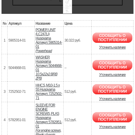
№
Артикул
Название
Цена
POWER UNIT
(LC247Li)
Husqvarna
1
5905314-01
30.322 руб.
Артикул: 5905314-
01
Уточнить наличие
Powerhead
WASHER
Husqvarna
Артикул: 5044668-
2
5044668-01
–
01
10.5x22x2 BRB
Уточнить наличие
ZPB
HHCS, M10-1.5 x
55 Husqvarna
3
7252502-71
512 руб.
Артикул: 7252502-
71
Уточнить наличие
SLEEVE FOR
ENGINE
SCREWS, PLAS
Husqvarna
4
5782951-01
512 руб.
Артикул: 5782951-
01
Уточнить наличие
For engine screws,
Plastic chassis