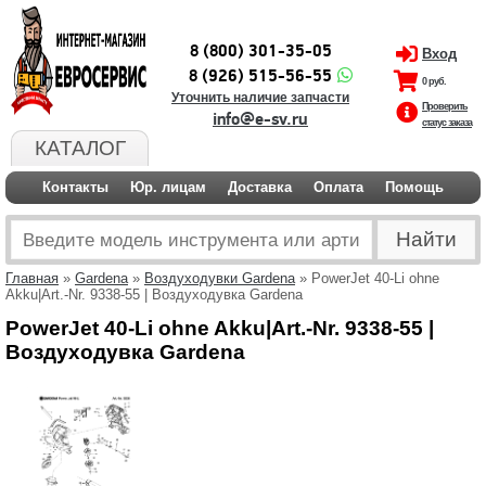
8 (800) 301-35-05
Вход
8 (926) 515-56-55
0 руб.
Уточнить наличие запчасти
Проверить
info@e-sv.ru
статус заказа
КАТАЛОГ
Контакты
Юр. лицам
Доставка
Оплата
Помощь
Главная
»
Gardena
»
Воздуходувки Gardena
» PowerJet 40-Li ohne
Akku|Art.-Nr. 9338-55 | Воздуходувка Gardena
PowerJet 40-Li ohne Akku|Art.-Nr. 9338-55 |
Воздуходувка Gardena