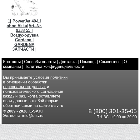
1| PowerJet 40-Li
ohne Akku|Art.-Nr.
9338-55 |
Воздуходувка
Gardena |
GARDENA
ЗАПЧАСТИ |
Контакты
|
Способы оплаты
|
Доставка
|
Помощь
|
Самовывоз
|
О
компании
|
Политика конфиденциальности
Вы принимаете условия
политики
в отношении обработки
персональных данных
и
пользовательского соглашения
каждый раз, когда оставляете
свои данные в любой форме
обратной связи на сайте e-sv.ru
8 (800) 301-35-05
© 2009 - 2026.
E-SV.ru
Эл. почта: info@e-sv.ru
ПН-ВС: с 9.00 до 20.00