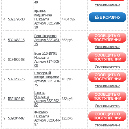
49
Уточнить наличие
Крышка
подшипника
В КОРЗИНУ
4
5321798-30
Husqvarna
4.404 руб.
Артикул: 5321798-
30
Винт Husqvarna
5
5321463-15
Артикул: 5321463-
662 руб.
15
Уточнить наличие
Болт 5/16-18*0.5
Husqvarna
6
8174905-08
–
Артикул: 8174905-
08
Уточнить наличие
Стопорный
штифт Husqvarna
7
5321268-75
181 руб.
Артикул: 5321268-
75
Уточнить наличие
Шпонка
Husqvarna
8
5321892-82
632 руб.
Артикул: 5321892-
82
Уточнить наличие
Фиксатор
Husqvarna
9
5320044-97
121 руб.
Артикул: 5320044-
97
Уточнить наличие