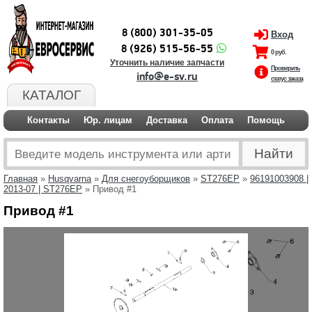
8 (800) 301-35-05
Вход
8 (926) 515-56-55
0 руб.
Уточнить наличие запчасти
Проверить
info@e-sv.ru
статус заказа
КАТАЛОГ
Контакты
Юр. лицам
Доставка
Оплата
Помощь
Главная
»
Husqvarna
»
Для снегоуборщиков
»
ST276EP
»
96191003908 |
2013-07 | ST276EP
» Привод #1
Привод #1