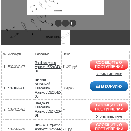
№
Артикул
Название
Цена
Вал Husqvarna
1
5324043-07
Артикул: 5324043-
11.491 руб.
07
Уточнить наличие
Шплинт
разрезной
В КОРЗИНУ
1
5321842-06
Husqvarna
304 руб.
Артикул: 5321842-
06
Звездочка
Husqvarna
2
5324026-91
–
Артикул: 5324026-
91
Уточнить наличие
Шайба Husqvarna
3
5324449-49
Артикул: 5324449-
211 руб.