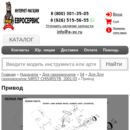
8 (800) 301-35-05
Вход
8 (926) 515-56-55
0 руб.
Уточнить наличие запчасти
Проверить
info@e-sv.ru
статус заказа
КАТАЛОГ
Контакты
Юр. лицам
Доставка
Оплата
Помощь
Главная
»
Husqvarna
»
Для газонокосилок
»
54
»
Для Для
газонокосилок 54RST CHI54RSTB, 2001-03
» Привод
Привод