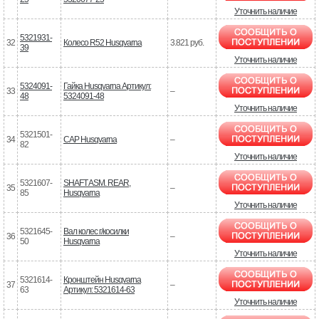
Уточнить наличие
5321931-
32
Колесо R52 Husqvarna
3.821 руб.
39
Уточнить наличие
5324091-
Гайка Husqvarna Артикул:
33
–
48
5324091-48
Уточнить наличие
5321501-
34
CAP Husqvarna
–
82
Уточнить наличие
5321607-
SHAFT ASM. REAR,
35
–
85
Husqvarna
Уточнить наличие
5321645-
Вал колес г/косилки
36
–
50
Husqvarna
Уточнить наличие
5321614-
Кронштейн Husqvarna
37
–
63
Артикул: 5321614-63
Уточнить наличие