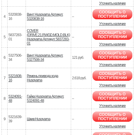
Уточнить наличие
5320838-
Винт Husqvarna Артикул:
4
–
16
5320838-16
Уточнить наличие
COVER
5837283-
(DRIVE.21.RWGD.MOLD.BLK)
5
–
01
Husqvarna Артикул: 5837283-
01
Уточнить наличие
5327506-
Винт Husqvarna Артикул:
6
121 руб.
34
5327506-34
Уточнить наличие
5321608-
Ремень привода хода
7
2.618 руб.
16
Husqvarna
Уточнить наличие
5324091-
Гайка Husqvarna Артикул:
8
–
48
5324091-48
Уточнить наличие
5321639-
9
Шкив Husqvarna
–
39
Уточнить наличие