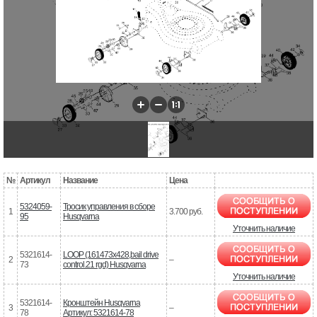
№
Артикул
Название
Цена
5324059-
Тросик управления в сборе
1
3.700 руб.
95
Husqvarna
Уточнить наличие
5321614-
LOOP (161473x428,bail drive
2
–
73
control.21 rgd) Husqvarna
Уточнить наличие
5321614-
Кронштейн Husqvarna
3
–
78
Артикул: 5321614-78