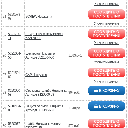
Уточнить наличие
5320578-
24
SCREW Husqvarna
–
08
Уточнить наличие
5321700-
Штифт Husqvarna Артикул:
25
–
11
5321700-11
Уточнить наличие
5321664-
Шестерня Husqvarna
26
1.083 руб.
50
Артикул: 5321664-50
Уточнить наличие
5321501-
27
CAP Husqvarna
–
82
Уточнить наличие
В КОРЗИНУ
8120000-
Стопорная шайба Husqvarna
28
304 руб.
58
Артикул: 8120000-58
В КОРЗИНУ
5818404-
Защита от пыли Husqvarna
29
1.048 руб.
01
Артикул: 5818404-01
5320677-
Шайба Husqvarna Артикул:
30
572 руб.
25
5320677-25