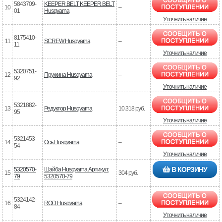
5843709-
KEEPER.BELT KEEPER.BELT
10
–
01
Husqvarna
Уточнить наличие
8175410-
11
SCREW Husqvarna
–
11
Уточнить наличие
5320751-
12
Пружина Husqvarna
–
92
Уточнить наличие
5321882-
13
Редуктор Husqvarna
10.318 руб.
95
Уточнить наличие
5321453-
14
Ось Husqvarna
–
54
Уточнить наличие
В КОРЗИНУ
5320570-
Шайба Husqvarna Артикул:
15
304 руб.
79
5320570-79
5324142-
16
ROD Husqvarna
–
84
Уточнить наличие