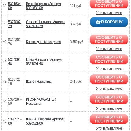
5321634-
Винт Husqvarna Артикул:
38
121 руб.
09
5321634-09
Уточнить наличие
В КОРЗИНУ
5327002-
Стопор Husqvarna Артикул:
39
304 руб.
79
5327002-79
5324352-
40
Колесо для г/к Husqvarna
3.550 руб.
76
Уточнить наличие
5324091-
Гайка Husqvarna Артикул:
42
–
48
5324091-48
Уточнить наличие
8195722-
43
Шайба Husqvarna
241 руб.
16
Уточнить наличие
5324284-
KIT.O-RING/WASHER
44
–
50
Husqvarna
Уточнить наличие
5320521-
Шайба Husqvarna Артикул:
45
–
60
5320521-60
Уточнить наличие