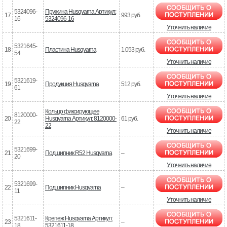
5324096-
Пружина Husqvarna Артикул:
17
993 руб.
16
5324096-16
Уточнить наличие
5321645-
18
Пластина Husqvarna
1.053 руб.
54
Уточнить наличие
5321619-
19
Продукция Husqvarna
512 руб.
61
Уточнить наличие
Кольцо фиксирующее
8120000-
20
Husqvarna Артикул: 8120000-
61 руб.
22
22
Уточнить наличие
5321699-
21
Подшипник R52 Husqvarna
–
20
Уточнить наличие
5321699-
22
Подшипник Husqvarna
–
11
Уточнить наличие
5321611-
Крепеж Husqvarna Артикул:
23
–
18
5321611-18