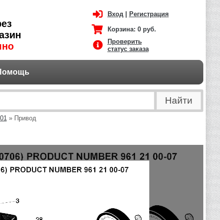
Вход
|
Регистрация
рез
Корзина:
0 руб.
азин
Проверить
чно
статус заказа
Помощь
-01
» Привод