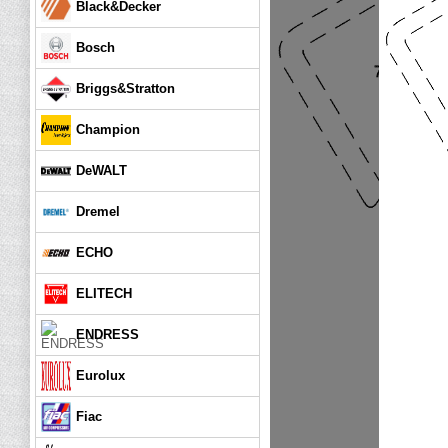
Black&Decker
Bosch
Briggs&Stratton
Champion
DeWALT
Dremel
ECHO
ELITECH
ENDRESS
Eurolux
Fiac