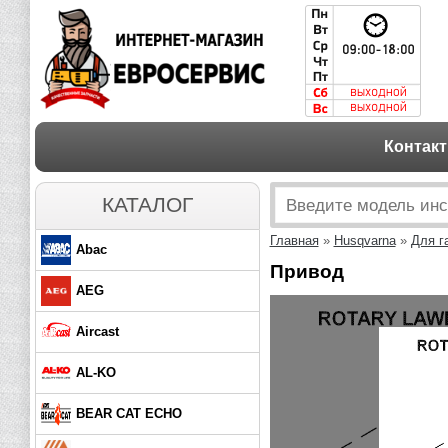
Контак
КАТАЛОГ
Главная
»
Husqvarna
»
Для г
Abac
Привод
AEG
Aircast
AL-KO
BEAR CAT ECHO