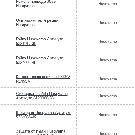
Ремень привода J55S
Husqvarna
Husqvarna
Ось натяжителя ремня
Husqvarna
Husqvarna
Гайка Husqvarna Артикул:
Husqvarna
5321917-30
Гайка Husqvarna Артикул:
Husqvarna
5324091-48
Колесо газонокосилки R53SV
Husqvarna
R145SV
Стопорная шайба Husqvarna
Husqvarna
Артикул: 8120000-58
Шестерня Husqvarna Артикул:
Husqvarna
5324038-49
Защита от пыли Husqvarna
Husqvarna