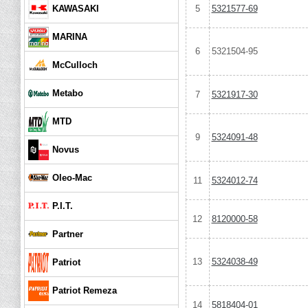
5
5321577-69
KAWASAKI
MARINA
6
5321504-95
McCulloch
Metabo
7
5321917-30
MTD
9
5324091-48
Novus
Oleo-Mac
11
5324012-74
P.I.T.
12
8120000-58
Partner
13
5324038-49
Patriot
Patriot Remeza
14
5818404-01