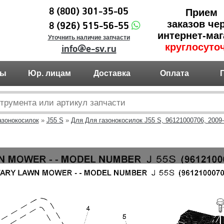
8 (800) 301-35-05
Прием
заказов че
8 (926) 515-56-55
интернет-маг
Уточнить наличие запчасти
круглосуто
info@e-sv.ru
ты
Юр. лицам
Доставка
Оплата
азонокосилок
»
J55 S
»
Для Для газонокосилок J55 S, 96121000706, 2009