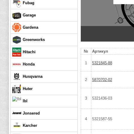
Fubag
Garage
Gardena
Greenworks
№
Артикул
Hitachi
1
5321845-88
Honda
Husqvarna
2
5870702-02
Huter
3
5321436-03
Ibl
Jonsered
4
5321587-55
Karcher