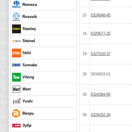
Remeza
15
5324048-45
Rossvik
Stanley
16
5320677-25
Steinel
Stihl
18
5327010-37
Sumake
28
5834833-01
Viking
Wert
35
5324384-85
Yoshi
Вихрь
36
5324152-26
Зубр