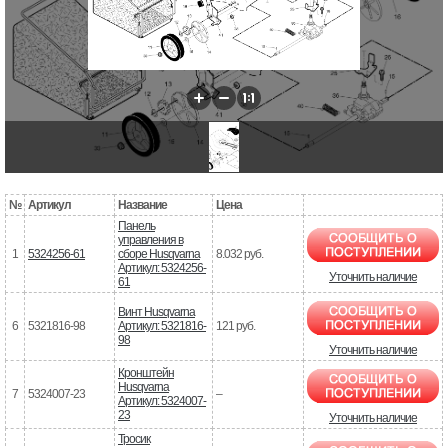
№
Артикул
Название
Цена
Панель
управления в
1
5324256-61
сборе Husqvarna
8.032 руб.
Артикул: 5324256-
Уточнить наличие
61
Винт Husqvarna
6
5321816-98
Артикул: 5321816-
121 руб.
98
Уточнить наличие
Кронштейн
Husqvarna
7
5324007-23
–
Артикул: 5324007-
23
Уточнить наличие
Тросик