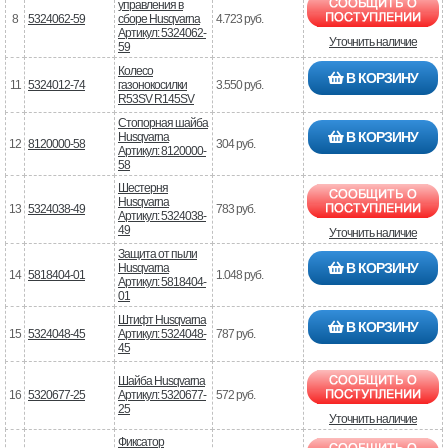
управления в
8
5324062-59
сборе Husqvarna
4.723 руб.
Артикул: 5324062-
Уточнить наличие
59
Колесо
В КОРЗИНУ
11
5324012-74
газонокосилки
3.550 руб.
R53SV R145SV
Стопорная шайба
В КОРЗИНУ
Husqvarna
12
8120000-58
304 руб.
Артикул: 8120000-
58
Шестерня
Husqvarna
13
5324038-49
783 руб.
Артикул: 5324038-
49
Уточнить наличие
Защита от пыли
В КОРЗИНУ
Husqvarna
14
5818404-01
1.048 руб.
Артикул: 5818404-
01
Штифт Husqvarna
В КОРЗИНУ
15
5324048-45
Артикул: 5324048-
787 руб.
45
Шайба Husqvarna
16
5320677-25
Артикул: 5320677-
572 руб.
25
Уточнить наличие
Фиксатор