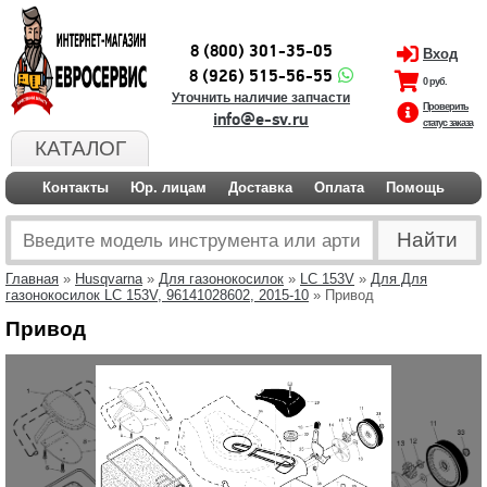
8 (800) 301-35-05
Вход
8 (926) 515-56-55
0 руб.
Уточнить наличие запчасти
Проверить
info@e-sv.ru
статус заказа
КАТАЛОГ
Контакты
Юр. лицам
Доставка
Оплата
Помощь
Главная
»
Husqvarna
»
Для газонокосилок
»
LC 153V
»
Для Для
газонокосилок LC 153V, 96141028602, 2015-10
» Привод
Привод