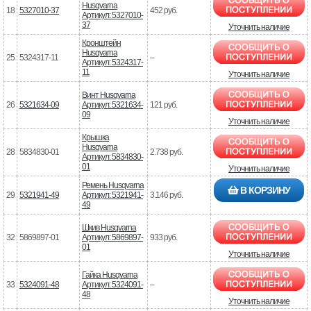
Husqvarna
18
5327010-37
452 руб.
Артикул: 5327010-
37
Уточнить наличие
Кронштейн
Husqvarna
25
5324317-11
–
Артикул: 5324317-
11
Уточнить наличие
Винт Husqvarna
26
5321634-09
Артикул: 5321634-
121 руб.
09
Уточнить наличие
Крышка
Husqvarna
28
5834830-01
2.738 руб.
Артикул: 5834830-
01
Уточнить наличие
Ремень Husqvarna
В КОРЗИНУ
29
5321941-49
Артикул: 5321941-
3.146 руб.
49
Шкив Husqvarna
32
5869897-01
Артикул: 5869897-
933 руб.
01
Уточнить наличие
Гайка Husqvarna
33
5324091-48
Артикул: 5324091-
–
48
Уточнить наличие