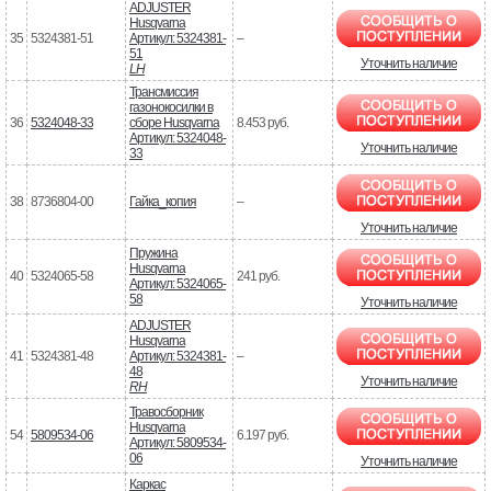
ADJUSTER
Husqvarna
35
5324381-51
Артикул: 5324381-
–
51
Уточнить наличие
LH
Трансмиссия
газонокосилки в
36
5324048-33
сборе Husqvarna
8.453 руб.
Артикул: 5324048-
Уточнить наличие
33
38
8736804-00
Гайка_копия
–
Уточнить наличие
Пружина
Husqvarna
40
5324065-58
241 руб.
Артикул: 5324065-
58
Уточнить наличие
ADJUSTER
Husqvarna
41
5324381-48
Артикул: 5324381-
–
48
Уточнить наличие
RH
Травосборник
Husqvarna
54
5809534-06
6.197 руб.
Артикул: 5809534-
06
Уточнить наличие
Каркас