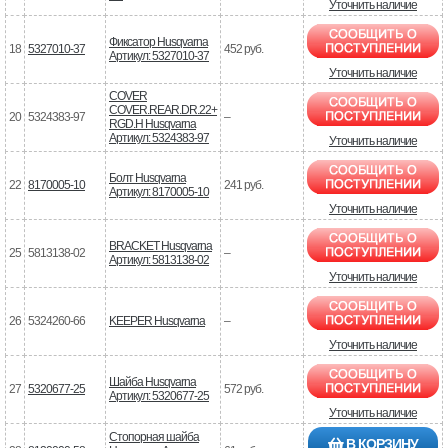
Уточнить наличие
Фиксатор Husqvarna
18
5327010-37
452 руб.
Артикул: 5327010-37
Уточнить наличие
COVER
COVER.REAR.DR.22+
20
5324383-97
–
RGD.H Husqvarna
Артикул: 5324383-97
Уточнить наличие
Болт Husqvarna
22
8170005-10
241 руб.
Артикул: 8170005-10
Уточнить наличие
BRACKET Husqvarna
25
5813138-02
–
Артикул: 5813138-02
Уточнить наличие
26
5324260-66
KEEPER Husqvarna
–
Уточнить наличие
Шайба Husqvarna
27
5320677-25
572 руб.
Артикул: 5320677-25
Уточнить наличие
Стопорная шайба
В КОРЗИНУ