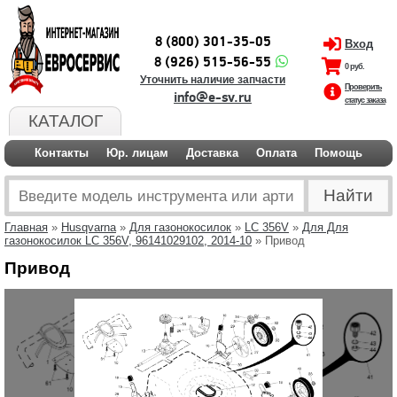
8 (800) 301-35-05
Вход
8 (926) 515-56-55
0 руб.
Уточнить наличие запчасти
Проверить
info@e-sv.ru
статус заказа
КАТАЛОГ
Контакты
Юр. лицам
Доставка
Оплата
Помощь
Главная
»
Husqvarna
»
Для газонокосилок
»
LC 356V
»
Для Для
газонокосилок LC 356V, 96141029102, 2014-10
» Привод
Привод