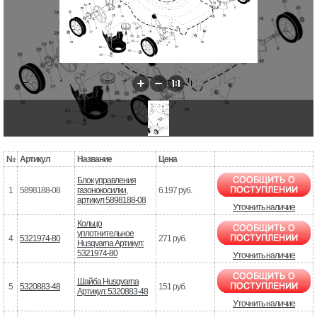
№
Артикул
Название
Цена
Блок управления
1
5898188-08
газонокосилки,
6.197 руб.
артикул 5898188-08
Уточнить наличие
Кольцо
уплотнительное
4
5321974-80
271 руб.
Husqvarna Артикул:
5321974-80
Уточнить наличие
Шайба Husqvarna
5
5320883-48
151 руб.
Артикул: 5320883-48
Уточнить наличие