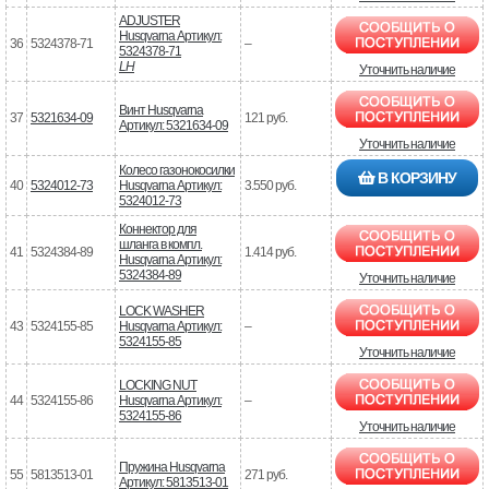
ADJUSTER
Husqvarna Артикул:
36
5324378-71
–
5324378-71
LH
Уточнить наличие
Винт Husqvarna
37
5321634-09
121 руб.
Артикул: 5321634-09
Уточнить наличие
Колесо газонокосилки
В КОРЗИНУ
40
5324012-73
Husqvarna Артикул:
3.550 руб.
5324012-73
Коннектор для
шланга в компл.
41
5324384-89
1.414 руб.
Husqvarna Артикул:
5324384-89
Уточнить наличие
LOCK WASHER
43
5324155-85
Husqvarna Артикул:
–
5324155-85
Уточнить наличие
LOCKING NUT
44
5324155-86
Husqvarna Артикул:
–
5324155-86
Уточнить наличие
Пружина Husqvarna
55
5813513-01
271 руб.
Артикул: 5813513-01