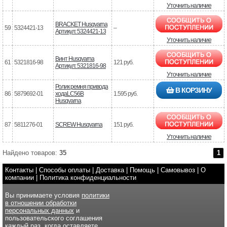
Уточнить наличие
BRACKET Husqvarna
59
5324421-13
–
Артикул: 5324421-13
Уточнить наличие
Винт Husqvarna
61
5321816-98
121 руб.
Артикул: 5321816-98
Уточнить наличие
Ролик ремня привода
В КОРЗИНУ
86
5879692-01
ходаLC56B
1.595 руб.
Husqvarna
87
5811276-01
SCREW Husqvarna
151 руб.
Уточнить наличие
Найдено товаров:
35
1
Контакты
|
Способы оплаты
|
Доставка
|
Помощь
|
Самовывоз
|
О
компании
|
Политика конфиденциальности
Вы принимаете условия
политики
в отношении обработки
персональных данных
и
пользовательского соглашения
каждый раз, когда оставляете