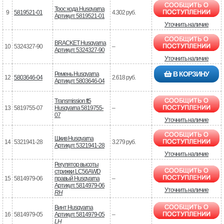
Трос хода Husqvarna
9
5819521-01
4.302 руб.
Артикул: 5819521-01
Уточнить наличие
BRACKET Husqvarna
10
5324327-90
–
Артикул: 5324327-90
Уточнить наличие
В КОРЗИНУ
Ремень Husqvarna
12
5803646-04
2.618 руб.
Артикул: 5803646-04
Transmission ft5
13
5819755-07
Husqvarna 5819755-
–
07
Уточнить наличие
Шкив Husqvarna
14
5321941-28
3.279 руб.
Артикул: 5321941-28
Уточнить наличие
Регулятор высоты
стрижки LC56AWD
15
5814979-06
правый Husqvarna
–
Артикул: 5814979-06
Уточнить наличие
RH
Винт Husqvarna
16
5814979-05
Артикул: 5814979-05
–
LH