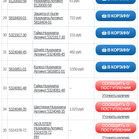
28
8120000-58
Husqvarna Артикул:
61 руб.
8120000-58
Защита от пыли
В КОРЗИНУ
29
5818404-01
Husqvarna Артикул:
722 руб.
5818404-01
В КОРЗИНУ
Гайка Husqvarna
30
5321917-30
151 руб.
Артикул: 5321917-30
В КОРЗИНУ
Штифт Husqvarna
31
5324048-45
482 руб.
Артикул: 5324048-45
В КОРЗИНУ
Колесо Husqvarna
32
5816851-01
3.550 руб.
Артикул: 5816851-01
Гайка Husqvarna
33
5324091-48
–
Артикул: 5324091-48
Уточнить наличие
Шестерня Husqvarna
34
5324048-35
1.023 руб.
Артикул: 5324048-35
Уточнить наличие
ADJUSTER
Husqvarna Артикул:
35
5324378-72
–
5324378-72
RH
Уточнить наличие