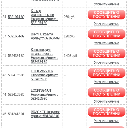
Уточнить наличие
Кольцо
уплотнительное
34
5321974-80
269 руб.
Husqvarna Артикул:
5321974-80
Уточнить наличие
Винт Husqvarna
37
5321634-09
120 руб.
Артикул: 5321634-09
Уточнить наличие
Коннектор для
шланга в компл.
41
5324384-89
1.403 руб.
Husqvarna Артикул:
5324384-89
Уточнить наличие
LOCK WASHER
43
5324155-85
Husqvarna Артикул:
–
5324155-85
Уточнить наличие
LOCKING NUT
44
5324155-86
Husqvarna Артикул:
–
5324155-86
Уточнить наличие
BRACKET Husqvarna
45
5812413-01
–
Артикул: 5812413-01
Уточнить наличие