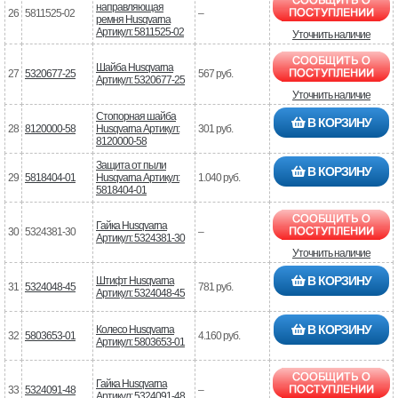
направляющая
26
5811525-02
–
ремня Husqvarna
Артикул: 5811525-02
Уточнить наличие
Шайба Husqvarna
27
5320677-25
567 руб.
Артикул: 5320677-25
Уточнить наличие
Стопорная шайба
В КОРЗИНУ
28
8120000-58
Husqvarna Артикул:
301 руб.
8120000-58
Защита от пыли
В КОРЗИНУ
29
5818404-01
Husqvarna Артикул:
1.040 руб.
5818404-01
Гайка Husqvarna
30
5324381-30
–
Артикул: 5324381-30
Уточнить наличие
В КОРЗИНУ
Штифт Husqvarna
31
5324048-45
781 руб.
Артикул: 5324048-45
В КОРЗИНУ
Колесо Husqvarna
32
5803653-01
4.160 руб.
Артикул: 5803653-01
Гайка Husqvarna
33
5324091-48
–
Артикул: 5324091-48