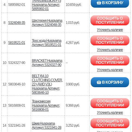
TRANSMISSION FT5
В КОРЗИНУ
4
5895992-01
Husqvarna Артикул:
10.659 руб.
5895992-01
Шестерня Husqvarna
8
5324048-35
1.015 руб.
Артикул: 5324048-35
Уточнить наличие
Трос хода Husqvarna
9
5819521-01
4.267 руб.
Артикул: 5819521-01
Уточнить наличие
BRACKET Husqvarna
10
5324327-90
–
Артикул: 5324327-90
Уточнить наличие
BELT (64.10
CLUTCHING COVER,
В КОРЗИНУ
12
5803646-10
22+ AWD,V3L)
3.900 руб.
Husqvarna Артикул:
5803646-10
Трансмиссия
13
5816808-01
Husqvarna Артикул:
9.368 руб.
5816808-01
Уточнить наличие
Шкив Husqvarna
14
5321941-28
3.252 руб.
Артикул: 5321941-28