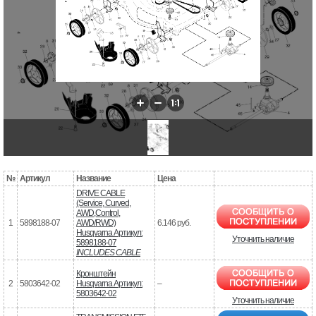
№
Артикул
Название
Цена
DRIVE CABLE
(Service, Curved,
AWD,Control,
1
5898188-07
AWD/RWD)
6.146 руб.
Husqvarna Артикул:
Уточнить наличие
5898188-07
INCLUDES CABLE
Кронштейн
2
5803642-02
Husqvarna Артикул:
–
5803642-02
Уточнить наличие