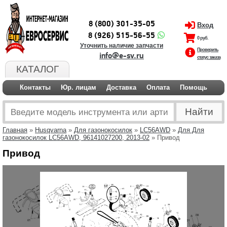
8 (800) 301-35-05
Вход
8 (926) 515-56-55
0 руб.
Уточнить наличие запчасти
Проверить
info@e-sv.ru
статус заказа
КАТАЛОГ
Контакты
Юр. лицам
Доставка
Оплата
Помощь
Главная
»
Husqvarna
»
Для газонокосилок
»
LC56AWD
»
Для Для
газонокосилок LC56AWD, 96141027200, 2013-02
» Привод
Привод