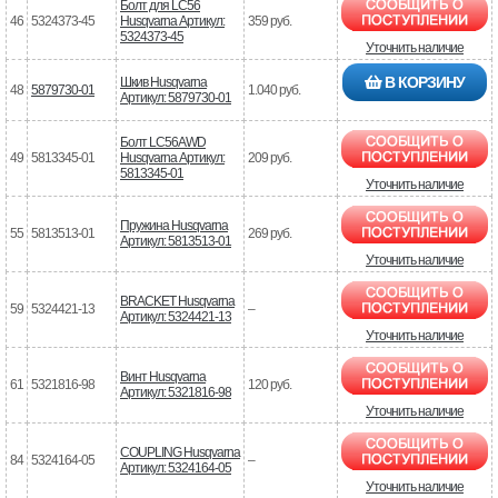
Болт для LC56
46
5324373-45
Husqvarna Артикул:
359 руб.
5324373-45
Уточнить наличие
В КОРЗИНУ
Шкив Husqvarna
48
5879730-01
1.040 руб.
Артикул: 5879730-01
Болт LC56AWD
49
5813345-01
Husqvarna Артикул:
209 руб.
5813345-01
Уточнить наличие
Пружина Husqvarna
55
5813513-01
269 руб.
Артикул: 5813513-01
Уточнить наличие
BRACKET Husqvarna
59
5324421-13
–
Артикул: 5324421-13
Уточнить наличие
Винт Husqvarna
61
5321816-98
120 руб.
Артикул: 5321816-98
Уточнить наличие
COUPLING Husqvarna
84
5324164-05
–
Артикул: 5324164-05
Уточнить наличие