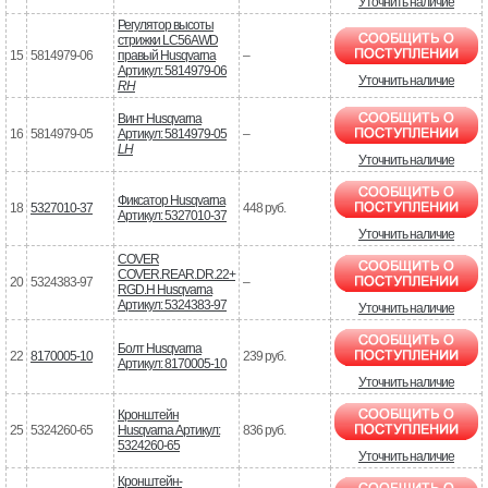
Уточнить наличие
Регулятор высоты
стрижки LC56AWD
15
5814979-06
правый Husqvarna
–
Артикул: 5814979-06
Уточнить наличие
RH
Винт Husqvarna
16
5814979-05
Артикул: 5814979-05
–
LH
Уточнить наличие
Фиксатор Husqvarna
18
5327010-37
448 руб.
Артикул: 5327010-37
Уточнить наличие
COVER
COVER.REAR.DR.22+
20
5324383-97
–
RGD.H Husqvarna
Артикул: 5324383-97
Уточнить наличие
Болт Husqvarna
22
8170005-10
239 руб.
Артикул: 8170005-10
Уточнить наличие
Кронштейн
25
5324260-65
Husqvarna Артикул:
836 руб.
5324260-65
Уточнить наличие
Кронштейн-