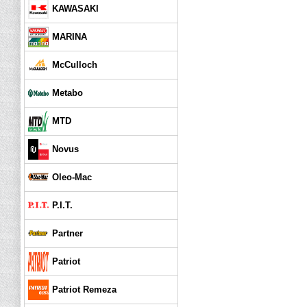
KAWASAKI
MARINA
McCulloch
Metabo
MTD
Novus
Oleo-Mac
P.I.T.
Partner
Patriot
Patriot Remeza