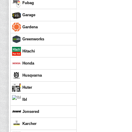
Fubag
Garage
Gardena
Greenworks
Hitachi
Honda
Husqvarna
Huter
Ibl
Jonsered
Karcher