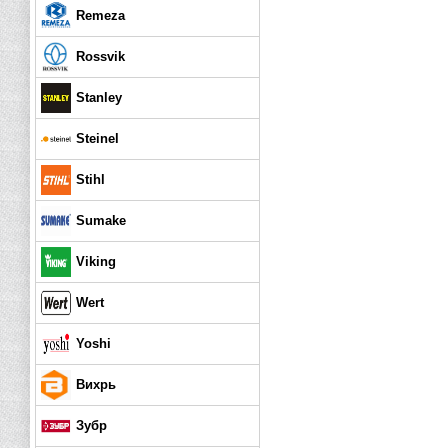
Remeza
Rossvik
Stanley
Steinel
Stihl
Sumake
Viking
Wert
Yoshi
Вихрь
Зубр