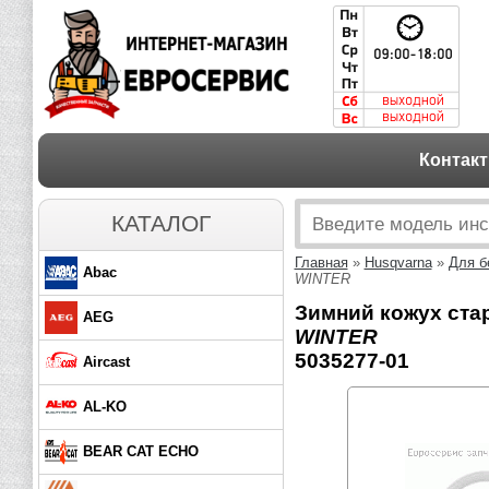
Контак
КАТАЛОГ
Главная
»
Husqvarna
»
Для б
Abac
WINTER
Зимний кожух стар
AEG
WINTER
5035277-01
Aircast
AL-KO
BEAR CAT ECHO