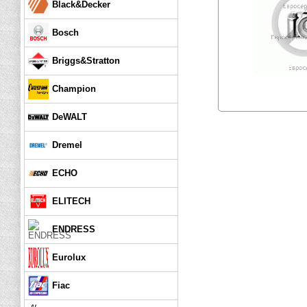
Black&Decker
Bosch
Briggs&Stratton
Champion
DeWALT
Dremel
ECHO
ELITECH
ENDRESS
Eurolux
Fiac