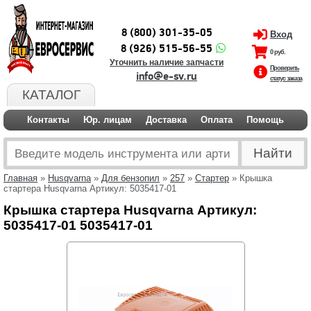
8 (800) 301-35-05
Вход
8 (926) 515-56-55
0 руб.
Уточнить наличие запчасти
Проверить
info@e-sv.ru
статус заказа
КАТАЛОГ
Контакты
Юр. лицам
Доставка
Оплата
Помощь
Главная
»
Husqvarna
»
Для бензопил
»
257
»
Стартер
» Крышка
стартера Husqvarna Артикул: 5035417-01
Крышка стартера Husqvarna Артикул:
5035417-01 5035417-01