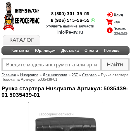
8 (800) 301-35-05
Вход
8 (926) 515-56-55
0 руб.
Уточнить наличие запчасти
Проверить
info@e-sv.ru
статус заказа
КАТАЛОГ
Контакты
Юр. лицам
Доставка
Оплата
Помощь
Главная
»
Husqvarna
»
Для бензопил
»
257
»
Стартер
» Ручка стартера
Husqvarna Артикул: 5035439-01
Ручка стартера Husqvarna Артикул: 5035439-
01 5035439-01