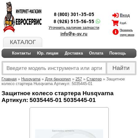
8 (800) 301-35-05
Вход
8 (926) 515-56-55
0 руб.
Уточнить наличие запчасти
Проверить
info@e-sv.ru
статус заказа
КАТАЛОГ
Контакты
Юр. лицам
Доставка
Оплата
Помощь
Главная
»
Husqvarna
»
Для бензопил
»
257
»
Стартер
» Защитное
колесо стартера Husqvarna Артикул: 5035445-01
Защитное колесо стартера Husqvarna
Артикул: 5035445-01 5035445-01