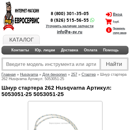
8 (800) 301-35-05
Вход
8 (926) 515-56-55
0 руб.
Уточнить наличие запчасти
Проверить
info@e-sv.ru
статус заказа
КАТАЛОГ
Контакты
Юр. лицам
Доставка
Оплата
Помощь
Главная
»
Husqvarna
»
Для бензопил
»
257
»
Стартер
» Шнур стартера
262 Husqvarna Артикул: 5053051-25
Шнур стартера 262 Husqvarna Артикул:
5053051-25 5053051-25