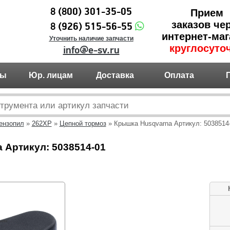
8 (800) 301-35-05
Прием
заказов че
8 (926) 515-56-55
интернет-маг
Уточнить наличие запчасти
круглосуто
info@e-sv.ru
ты
Юр. лицам
Доставка
Оплата
ензопил
»
262XP
»
Цепной тормоз
» Крышка Husqvarna Артикул: 5038514
 Артикул: 5038514-01