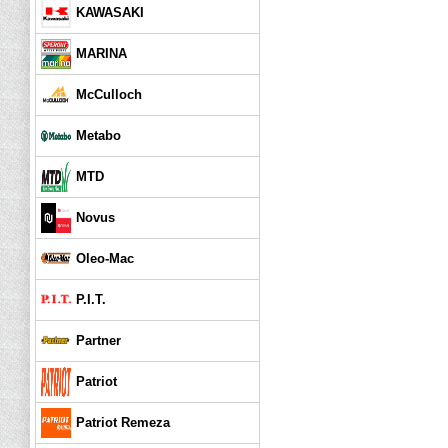
KAWASAKI
MARINA
McCulloch
Metabo
MTD
Novus
Oleo-Mac
P.I.T.
Partner
Patriot
Patriot Remeza