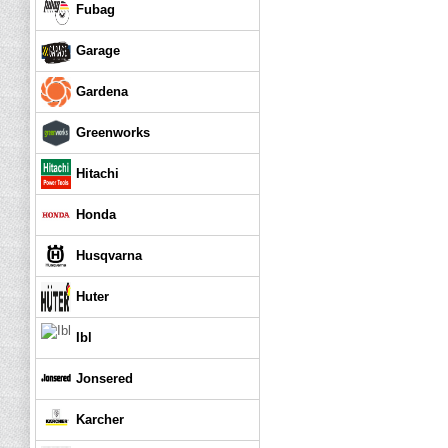
Fubag
Garage
Gardena
Greenworks
Hitachi
Honda
Husqvarna
Huter
Ibl
Jonsered
Karcher