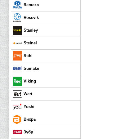
Remeza
Rossvik
Stanley
Steinel
Stihl
Sumake
Viking
Wert
Yoshi
Вихрь
Зубр