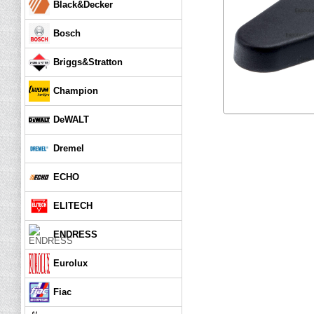
Black&Decker
Bosch
Briggs&Stratton
Champion
DeWALT
Dremel
ECHO
ELITECH
ENDRESS
Eurolux
Fiac