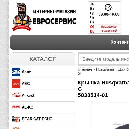
Контак
КАТАЛОГ
Главная
»
Husqvarna
»
Для б
Abac
G
Крышка Husqvarna
AEG
G
5038514-01
Aircast
AL-KO
BEAR CAT ECHO