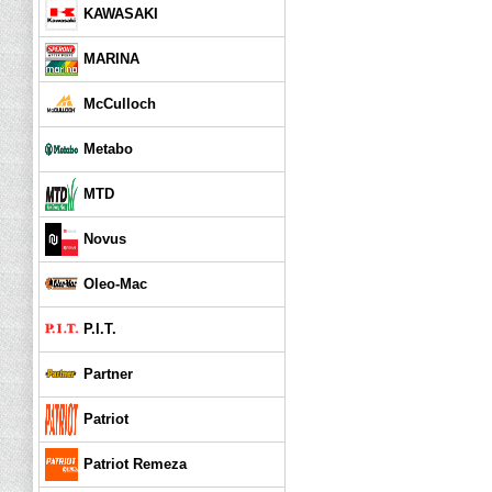
KAWASAKI
MARINA
McCulloch
Metabo
MTD
Novus
Oleo-Mac
P.I.T.
Partner
Patriot
Patriot Remeza