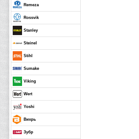
Remeza
Rossvik
Stanley
Steinel
Stihl
Sumake
Viking
Wert
Yoshi
Вихрь
Зубр