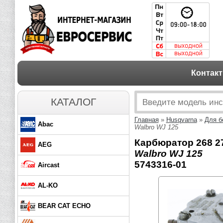
Контак
КАТАЛОГ
Главная
»
Husqvarna
»
Для б
Abac
Walbro WJ 125
Карбюратор 268 27
AEG
Walbro WJ 125
5743316-01
Aircast
AL-KO
BEAR CAT ECHO