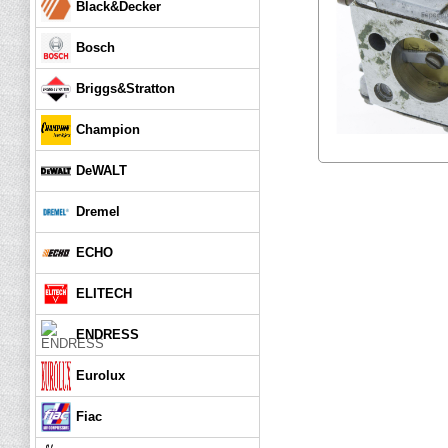
Black&Decker
Bosch
Briggs&Stratton
Champion
DeWALT
Dremel
ECHO
ELITECH
ENDRESS
Eurolux
Fiac