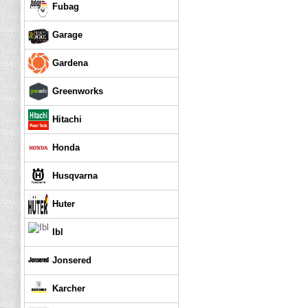
Fubag
Garage
Gardena
Greenworks
Hitachi
Honda
Husqvarna
Huter
Ibl
Jonsered
Karcher