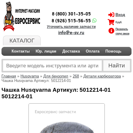
8 (800) 301-35-05
Вход
8 (926) 515-56-55
0 руб.
Уточнить наличие запчасти
Проверить
info@e-sv.ru
статус заказа
КАТАЛОГ
Контакты
Юр. лицам
Доставка
Оплата
Помощь
Главная
»
Husqvarna
»
Для бензопил
»
268
»
Детали карбюратора
»
Чашка Husqvarna Артикул: 5012214-01
Чашка Husqvarna Артикул: 5012214-01
5012214-01