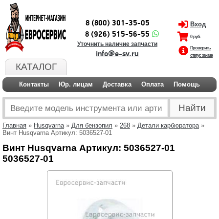
8 (800) 301-35-05
Вход
8 (926) 515-56-55
0 руб.
Уточнить наличие запчасти
Проверить
info@e-sv.ru
статус заказа
КАТАЛОГ
Контакты
Юр. лицам
Доставка
Оплата
Помощь
Главная
»
Husqvarna
»
Для бензопил
»
268
»
Детали карбюратора
»
Винт Husqvarna Артикул: 5036527-01
Винт Husqvarna Артикул: 5036527-01
5036527-01