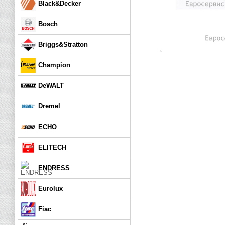
Black&Decker
Bosch
Briggs&Stratton
Champion
DeWALT
Dremel
ECHO
ELITECH
ENDRESS
Eurolux
Fiac