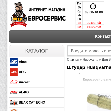
Контак
КАТАЛОГ
Главная
»
Husqvarna
»
Для б
Abac
Штуцер Husqvarna 
AEG
Aircast
AL-KO
BEAR CAT ECHO