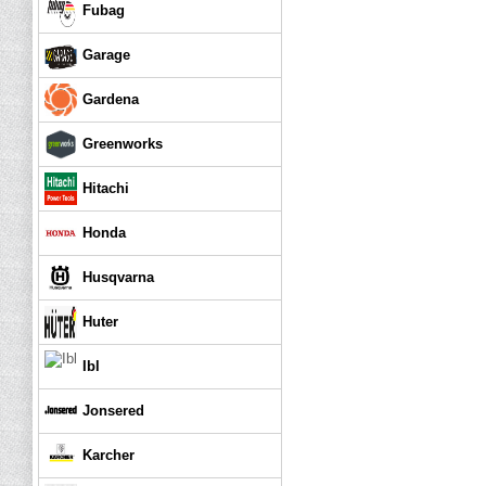
Fubag
Garage
Gardena
Greenworks
Hitachi
Honda
Husqvarna
Huter
Ibl
Jonsered
Karcher