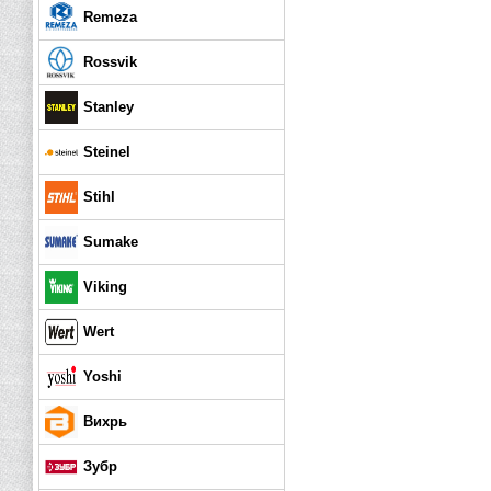
Remeza
Rossvik
Stanley
Steinel
Stihl
Sumake
Viking
Wert
Yoshi
Вихрь
Зубр