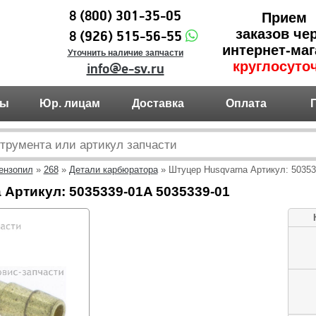
8 (800) 301-35-05
Прием
заказов че
8 (926) 515-56-55
интернет-маг
Уточнить наличие запчасти
круглосуто
info@e-sv.ru
ты
Юр. лицам
Доставка
Оплата
ензопил
»
268
»
Детали карбюратора
» Штуцер Husqvarna Артикул: 50353
Артикул: 5035339-01A 5035339-01