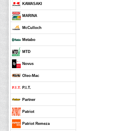
KAWASAKI
MARINA
McCulloch
Metabo
MTD
Novus
Oleo-Mac
P.I.T.
Partner
Patriot
Patriot Remeza