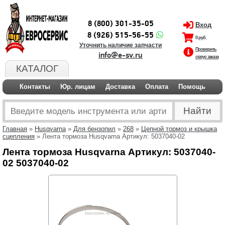
8 (800) 301-35-05
Вход
8 (926) 515-56-55
0 руб.
Уточнить наличие запчасти
Проверить
info@e-sv.ru
статус заказа
КАТАЛОГ
Контакты
Юр. лицам
Доставка
Оплата
Помощь
Главная
»
Husqvarna
»
Для бензопил
»
268
»
Цепной тормоз и крышка
сцепления
» Лента тормоза Husqvarna Артикул: 5037040-02
Лента тормоза Husqvarna Артикул: 5037040-
02 5037040-02