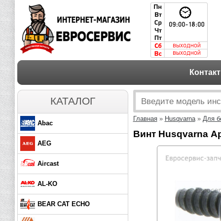
Контак
КАТАЛОГ
Главная
»
Husqvarna
»
Для б
Abac
Винт Husqvarna Ар
AEG
Aircast
AL-KO
BEAR CAT ECHO