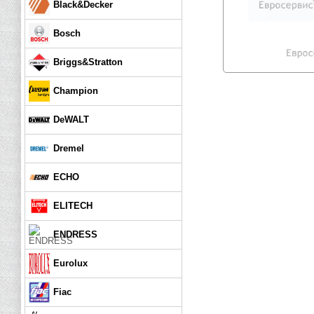
Black&Decker
Bosch
Briggs&Stratton
Champion
DeWALT
Dremel
ECHO
ELITECH
ENDRESS
Eurolux
Fiac