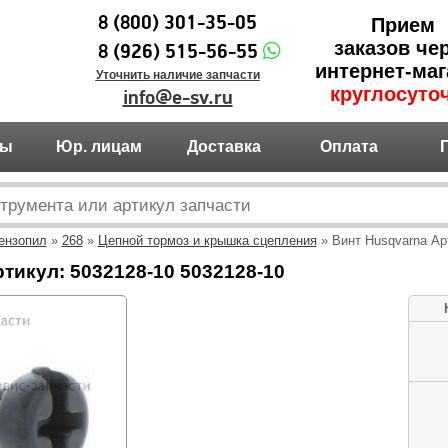
8 (800) 301-35-05
Прием
заказов че
8 (926) 515-56-55
интернет-маг
Уточнить наличие запчасти
круглосуто
info@e-sv.ru
ты
Юр. лицам
Доставка
Оплата
ензопил
»
268
»
Цепной тормоз и крышка сцепления
» Винт Husqvarna Ар
тикул: 5032128-10 5032128-10