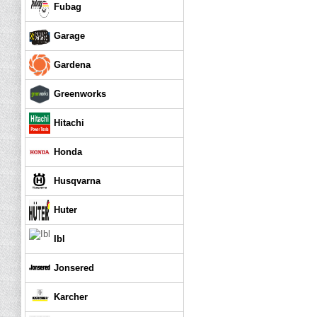
Fubag
Garage
Gardena
Greenworks
Hitachi
Honda
Husqvarna
Huter
Ibl
Jonsered
Karcher