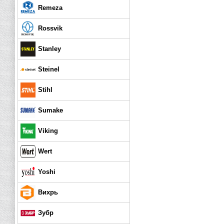
Remeza
Rossvik
Stanley
Steinel
Stihl
Sumake
Viking
Wert
Yoshi
Вихрь
Зубр