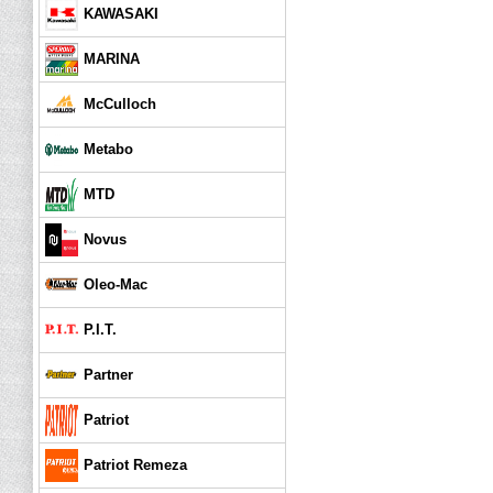
KAWASAKI
MARINA
McCulloch
Metabo
MTD
Novus
Oleo-Mac
P.I.T.
Partner
Patriot
Patriot Remeza