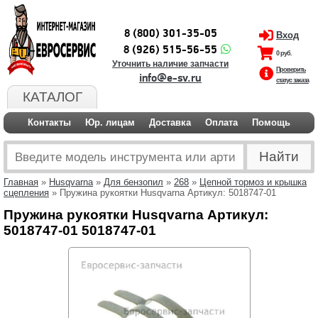
8 (800) 301-35-05
Вход
8 (926) 515-56-55
0 руб.
Уточнить наличие запчасти
Проверить
info@e-sv.ru
статус заказа
КАТАЛОГ
Контакты
Юр. лицам
Доставка
Оплата
Помощь
Главная
»
Husqvarna
»
Для бензопил
»
268
»
Цепной тормоз и крышка
сцепления
» Пружина рукоятки Husqvarna Артикул: 5018747-01
Пружина рукоятки Husqvarna Артикул:
5018747-01 5018747-01