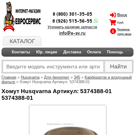
8 (800) 301-35-05
Вход
8 (926) 515-56-55
0 руб.
Уточнить наличие запчасти
Проверить
info@e-sv.ru
статус заказа
КАТАЛОГ
Контакты
Юр. лицам
Доставка
Оплата
Помощь
Главная
»
Husqvarna
»
Для бензопил
»
345
»
Карбюратор и воздушный
фильтр
» Хомут Husqvarna Артикул: 5374388-01
Хомут Husqvarna Артикул: 5374388-01
5374388-01